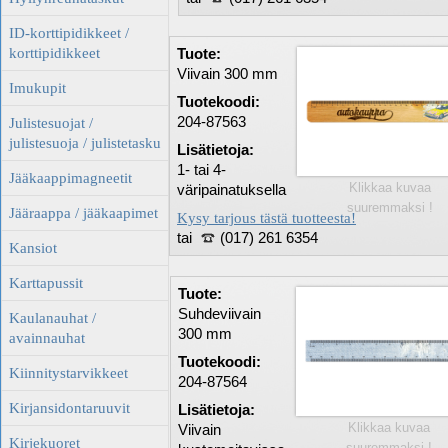
ID-korttipidikkeet /
korttipidikkeet
Tuote:
Viivain 300 mm
Imukupit
Tuotekoodi:
204-87563
Julistesuojat /
julistesuoja / julistetasku
Lisätietoja:
1- tai 4-
Jääkaappimagneetit
Klikkaa kuvaa
väripainatuksella
suuremmaksi !
Jääraappa / jääkaapimet
Kysy tarjous tästä tuotteesta!
tai
(017) 261 6354
Kansiot
Karttapussit
Tuote:
Suhdeviivain
Kaulanauhat /
300 mm
avainnauhat
Tuotekoodi:
Kiinnitystarvikkeet
204-87564
Kirjansidontaruuvit
Lisätietoja:
Klikkaa kuvaa
Viivain
Kirjekuoret
suuremmaksi !