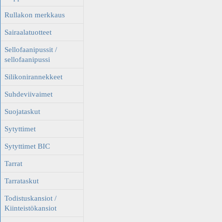
Rullakon merkkaus
Sairaalatuotteet
Sellofaanipussit /
sellofaanipussi
Silikonirannekkeet
Suhdeviivaimet
Suojataskut
Sytyttimet
Sytyttimet BIC
Tarrat
Tarrataskut
Todistuskansiot /
Kiinteistökansiot