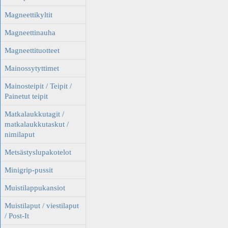
Magneettikyltit
Magneettinauha
Magneettituotteet
Mainossytyttimet
Mainosteipit / Teipit /
Painetut teipit
Matkalaukkutagit /
matkalaukkutaskut /
nimilaput
Metsästyslupakotelot
Minigrip-pussit
Muistilappukansiot
Muistilaput / viestilaput
/ Post-It