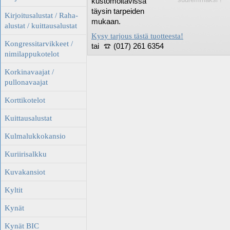
kustomoitavissa
täysin tarpeiden
Kirjoitusalustat / Raha-
mukaan.
alustat / kuittausalustat
Kysy tarjous tästä tuotteesta!
Kongressitarvikkeet /
tai
(017) 261 6354
nimilappukotelot
Korkinavaajat /
pullonavaajat
Korttikotelot
Kuittausalustat
Kulmalukkokansio
Kuriirisalkku
Kuvakansiot
Kyltit
Kynät
Kynät BIC