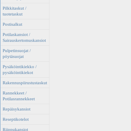
Pilkkitaskut /
tuotetaskut
Postisalkut
Potilaskansiot /
Sairauskertomuskansiot
Pulpetinsuojat /
pöytäsuojat
Pysäköintikiekko /
pysäköintikiekot
Rakennuspiirustustaskut
Rannekkeet /
Potilasrannekkeet
Repäisykansiot
Reseptikotelot
Riippukansiot