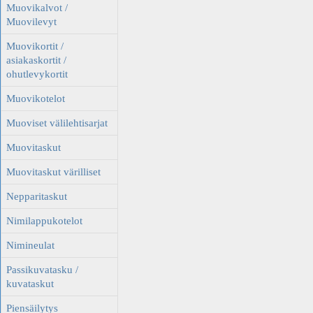
Muovikalvot /
Muovilevyt
Muovikortit /
asiakaskortit /
ohutlevykortit
Muovikotelot
Muoviset välilehtisarjat
Muovitaskut
Muovitaskut värilliset
Nepparitaskut
Nimilappukotelot
Nimineulat
Passikuvatasku /
kuvataskut
Piensäilytys