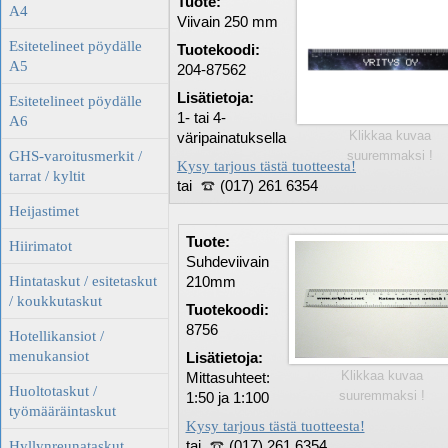
Tuote:
A4
Viivain 250 mm
Esitetelineet pöydälle
Tuotekoodi:
A5
204-87562
Lisätietoja:
Esitetelineet pöydälle
1- tai 4-
A6
Klikkaa kuvaa
väripainatuksella
GHS-varoitusmerkit /
suuremmaksi !
Kysy tarjous tästä tuotteesta!
tarrat / kyltit
tai
(017) 261 6354
Heijastimet
Tuote:
Hiirimatot
Suhdeviivain
Hintataskut / esitetaskut
210mm
/ koukkutaskut
Tuotekoodi:
8756
Hotellikansiot /
menukansiot
Lisätietoja:
Klikkaa kuvaa
Mittasuhteet:
Huoltotaskut /
suuremmaksi !
1:50 ja 1:100
työmääräintaskut
Kysy tarjous tästä tuotteesta!
tai
(017) 261 6354
Hyllynreunataskut