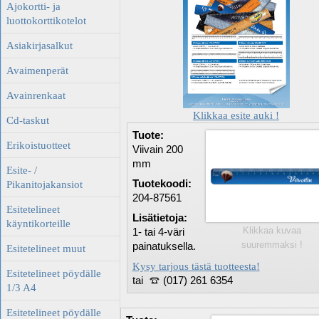
Ajokortti- ja
luottokorttikotelot
Asiakirjasalkut
Avaimenperät
Avainrenkaat
Klikkaa esite auki !
Cd-taskut
Tuote:
Erikoistuotteet
Viivain 200
mm
Esite- /
Tuotekoodi:
Pikanitojakansiot
204-87561
Esitetelineet
Lisätietoja:
käyntikorteille
Klikkaa kuvaa
1- tai 4-väri
suuremmaksi !
painatuksella.
Esitetelineet muut
Kysy tarjous tästä tuotteesta!
Esitetelineet pöydälle
tai
(017) 261 6354
1/3 A4
Esitetelineet pöydälle