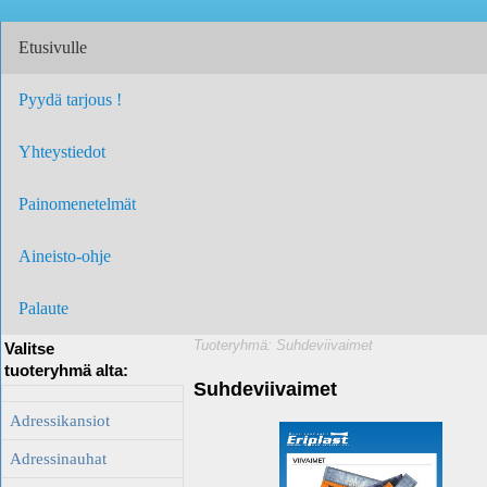
Etusivulle
Pyydä tarjous !
Yhteystiedot
Painomenetelmät
Aineisto-ohje
Palaute
Tuoteryhmä: Suhdeviivaimet
Valitse
tuoteryhmä alta:
Suhdeviivaimet
Adressikansiot
Adressinauhat