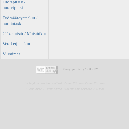
Tuotepussit /
muovipussit
Työmääräystaskut /
huoltotaskut
Usb-muistit / Muistitikut
Vetoketjutaskut
Viivaimet
Sivuja päivitetty 12.3.2021
Tuoteryhmä sisältää tuotteet: Viivain 200 mm
Viivain 250 mm
Suhdeviivain 210mm
Viivain 300 mm
Suhdeviivain 300 mm