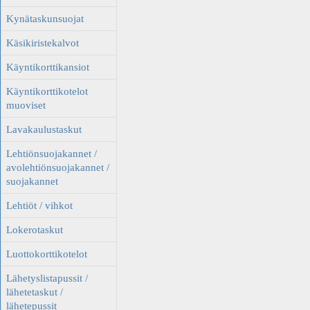
Kynätaskunsuojat
Käsikiristekalvot
Käyntikorttikansiot
Käyntikorttikotelot
muoviset
Lavakaulustaskut
Lehtiönsuojakannet /
avolehtiönsuojakannet /
suojakannet
Lehtiöt / vihkot
Lokerotaskut
Luottokorttikotelot
Lähetyslistapussit /
lähetetaskut /
lähetepussit