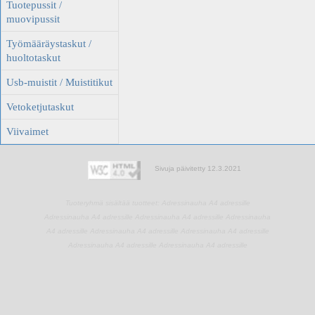
Tuotepussit /
muovipussit
Työmääräystaskut /
huoltotaskut
Usb-muistit / Muistitikut
Vetoketjutaskut
Viivaimet
Sivuja päivitetty 12.3.2021
Tuoteryhmä sisältää tuotteet:
Adressinauha A4 adressille
Adressinauha A4 adressille
Adressinauha A4 adressille
Adressinauha
A4 adressille
Adressinauha A4 adressille
Adressinauha A4 adressille
Adressinauha A4 adressille
Adressinauha A4 adressille