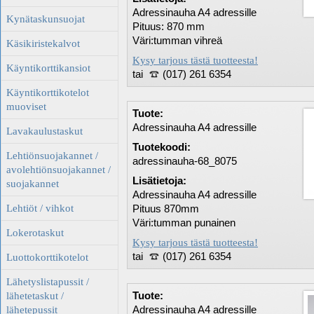
Adressinauha A4 adressille
Kynätaskunsuojat
Pituus: 870 mm
Väri:tumman vihreä
Käsikiristekalvot
Kysy tarjous tästä tuotteesta!
Käyntikorttikansiot
tai
(017) 261 6354
Käyntikorttikotelot
muoviset
Tuote:
Adressinauha A4 adressille
Lavakaulustaskut
Tuotekoodi:
Lehtiönsuojakannet /
adressinauha-68_8075
avolehtiönsuojakannet /
Lisätietoja:
suojakannet
Adressinauha A4 adressille
Lehtiöt / vihkot
Pituus 870mm
Väri:tumman punainen
Lokerotaskut
Kysy tarjous tästä tuotteesta!
tai
(017) 261 6354
Luottokorttikotelot
Lähetyslistapussit /
Tuote:
lähetetaskut /
Adressinauha A4 adressille
lähetepussit