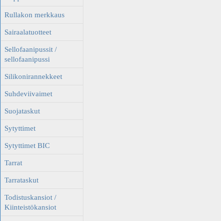
Rullakon merkkaus
Sairaalatuotteet
Sellofaanipussit /
sellofaanipussi
Silikonirannekkeet
Suhdeviivaimet
Suojataskut
Sytyttimet
Sytyttimet BIC
Tarrat
Tarrataskut
Todistuskansiot /
Kiinteistökansiot