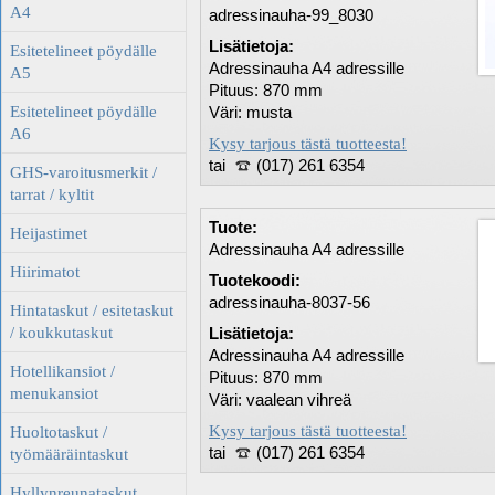
A4
adressinauha-99_8030
Lisätietoja:
Esitetelineet pöydälle
Adressinauha A4 adressille
A5
Pituus: 870 mm
Esitetelineet pöydälle
Väri: musta
A6
Kysy tarjous tästä tuotteesta!
tai
(017) 261 6354
GHS-varoitusmerkit /
tarrat / kyltit
Tuote:
Heijastimet
Adressinauha A4 adressille
Hiirimatot
Tuotekoodi:
adressinauha-8037-56
Hintataskut / esitetaskut
/ koukkutaskut
Lisätietoja:
Adressinauha A4 adressille
Hotellikansiot /
Pituus: 870 mm
menukansiot
Väri: vaalean vihreä
Kysy tarjous tästä tuotteesta!
Huoltotaskut /
tai
(017) 261 6354
työmääräintaskut
Hyllynreunataskut