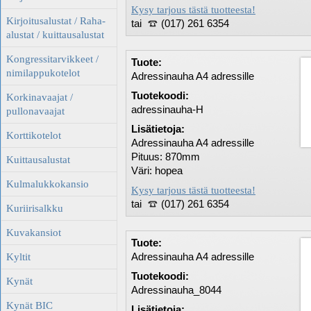
Kysy tarjous tästä tuotteesta!
Kirjoitusalustat / Raha-
tai
(017) 261 6354
alustat / kuittausalustat
Kongressitarvikkeet /
Tuote:
nimilappukotelot
Adressinauha A4 adressille
Tuotekoodi:
Korkinavaajat /
adressinauha-H
pullonavaajat
Lisätietoja:
Korttikotelot
Adressinauha A4 adressille
Pituus: 870mm
Kuittausalustat
Väri: hopea
Kulmalukkokansio
Kysy tarjous tästä tuotteesta!
tai
(017) 261 6354
Kuriirisalkku
Kuvakansiot
Tuote:
Adressinauha A4 adressille
Kyltit
Tuotekoodi:
Kynät
Adressinauha_8044
Kynät BIC
Lisätietoja: