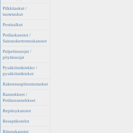
Pilkkitaskut /
tuotetaskut
Postisalkut
Potilaskansiot /
Sairauskertomuskansiot
Pulpetinsuojat /
pöytäsuojat
Pysäköintikiekko /
pysäköintikiekot
Rakennuspiirustustaskut
Rannekkeet /
Potilasrannekkeet
Repäisykansiot
Reseptikotelot
Riippukansiot