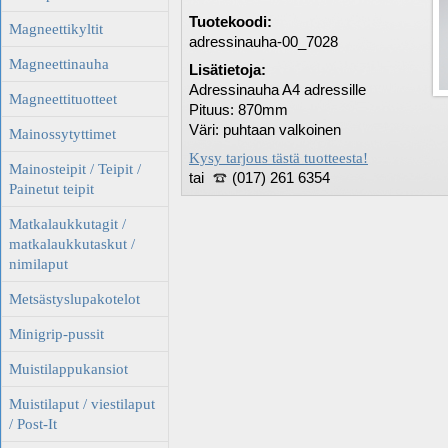
Tuotekoodi:
Magneettikyltit
adressinauha-00_7028
Magneettinauha
Lisätietoja:
Adressinauha A4 adressille
Magneettituotteet
Pituus: 870mm
Väri: puhtaan valkoinen
Mainossytyttimet
Kysy tarjous tästä tuotteesta!
Mainosteipit / Teipit /
tai
(017) 261 6354
Painetut teipit
Matkalaukkutagit /
matkalaukkutaskut /
nimilaput
Metsästyslupakotelot
Minigrip-pussit
Muistilappukansiot
Muistilaput / viestilaput
/ Post-It