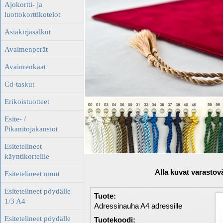
Ajokortti- ja
luottokorttikotelot
Asiakirjasalkut
Avaimenperät
Avainrenkaat
Cd-taskut
Erikoistuotteet
Esite- /
Pikanitojakansiot
Esitetelineet
käyntikorteille
Alla kuvat varastovä
Esitetelineet muut
Esitetelineet pöydälle
Tuote:
1/3 A4
Adressinauha A4 adressille
Esitetelineet pöydälle
Tuotekoodi: