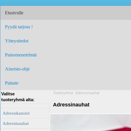
Etusivulle
Pyydä tarjous !
Yhteystiedot
Painomenetelmät
Aineisto-ohje
Palaute
Tuoteryhmä: Adressinauhat
Valitse
tuoteryhmä alta:
Adressinauhat
Adressikansiot
Adressinauhat