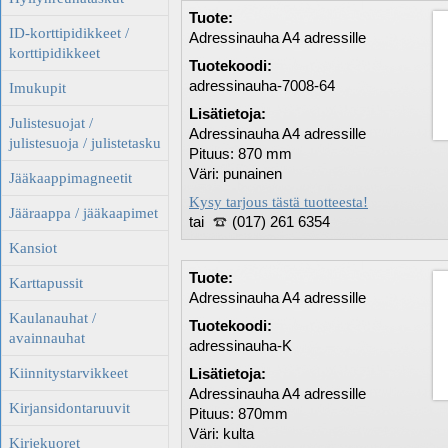
Tuote:
ID-korttipidikkeet /
Adressinauha A4 adressille
korttipidikkeet
Tuotekoodi:
adressinauha-7008-64
Imukupit
Lisätietoja:
Julistesuojat /
Adressinauha A4 adressille
julistesuoja / julistetasku
Pituus: 870 mm
Väri: punainen
Jääkaappimagneetit
Kysy tarjous tästä tuotteesta!
Jääraappa / jääkaapimet
tai
(017) 261 6354
Kansiot
Tuote:
Karttapussit
Adressinauha A4 adressille
Kaulanauhat /
Tuotekoodi:
avainnauhat
adressinauha-K
Kiinnitystarvikkeet
Lisätietoja:
Adressinauha A4 adressille
Kirjansidontaruuvit
Pituus: 870mm
Väri: kulta
Kirjekuoret