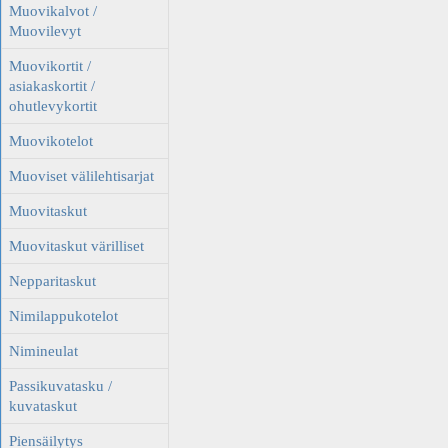
Muovikalvot /
Muovilevyt
Muovikortit /
asiakaskortit /
ohutlevykortit
Muovikotelot
Muoviset välilehtisarjat
Muovitaskut
Muovitaskut värilliset
Nepparitaskut
Nimilappukotelot
Nimineulat
Passikuvatasku /
kuvataskut
Piensäilytys