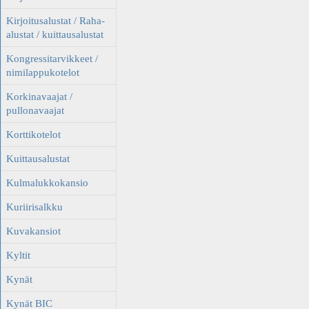
Kirjoitusalustat / Raha-
alustat / kuittausalustat
Kongressitarvikkeet /
nimilappukotelot
Korkinavaajat /
pullonavaajat
Korttikotelot
Kuittausalustat
Kulmalukkokansio
Kuriirisalkku
Kuvakansiot
Kyltit
Kynät
Kynät BIC