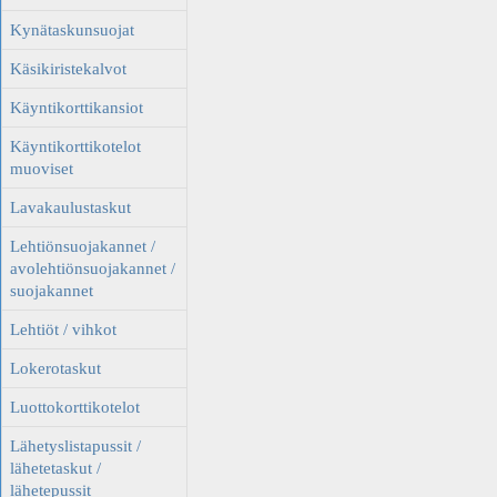
Kynätaskunsuojat
Käsikiristekalvot
Käyntikorttikansiot
Käyntikorttikotelot
muoviset
Lavakaulustaskut
Lehtiönsuojakannet /
avolehtiönsuojakannet /
suojakannet
Lehtiöt / vihkot
Lokerotaskut
Luottokorttikotelot
Lähetyslistapussit /
lähetetaskut /
lähetepussit