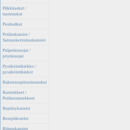
Pilkkitaskut /
tuotetaskut
Postisalkut
Potilaskansiot /
Sairauskertomuskansiot
Pulpetinsuojat /
pöytäsuojat
Pysäköintikiekko /
pysäköintikiekot
Rakennuspiirustustaskut
Rannekkeet /
Potilasrannekkeet
Repäisykansiot
Reseptikotelot
Riippukansiot