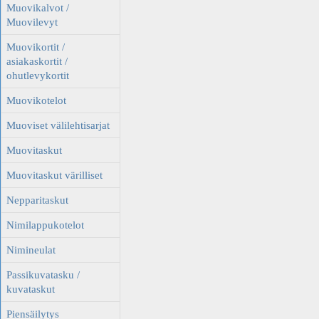
Muovikalvot /
Muovilevyt
Muovikortit /
asiakaskortit /
ohutlevykortit
Muovikotelot
Muoviset välilehtisarjat
Muovitaskut
Muovitaskut värilliset
Nepparitaskut
Nimilappukotelot
Nimineulat
Passikuvatasku /
kuvataskut
Piensäilytys