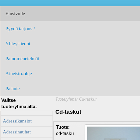
Etusivulle
Pyydä tarjous !
Yhteystiedot
Painomenetelmät
Aineisto-ohje
Palaute
Tuoteryhmä: Cd-taskut
Valitse
tuoteryhmä alta:
Cd-taskut
Adressikansiot
Tuote:
Adressinauhat
cd-tasku