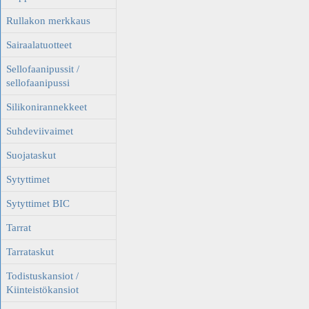
Rullakon merkkaus
Sairaalatuotteet
Sellofaanipussit /
sellofaanipussi
Silikonirannekkeet
Suhdeviivaimet
Suojataskut
Sytyttimet
Sytyttimet BIC
Tarrat
Tarrataskut
Todistuskansiot /
Kiinteistökansiot