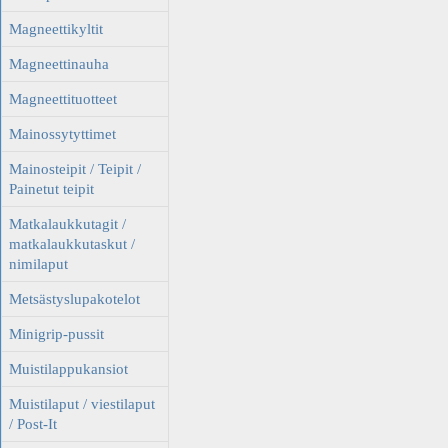
Magneettikyltit
Magneettinauha
Magneettituotteet
Mainossytyttimet
Mainosteipit / Teipit /
Painetut teipit
Matkalaukkutagit /
matkalaukkutaskut /
nimilaput
Metsästyslupakotelot
Minigrip-pussit
Muistilappukansiot
Muistilaput / viestilaput
/ Post-It