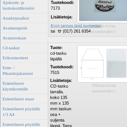
Tuotekoodi:
Ajokortti- ja
7173
luottokorttikotelot
Lisätietoja:
Asiakirjasalkut
Kysy tarjous tästä tuotteesta!
Klikkaa kuvaa
Avaimenperät
tai
(017) 261 6354
suuremmaksi !
Avainrenkaat
Tuote:
Cd-taskut
cd-tasku
Erikoistuotteet
läpällä
Tuotekoodi:
Esite- /
7515
Pikanitojakansiot
Lisätietoja:
Esitetelineet
Klikkaa kuvaa
CD-tasku
käyntikorteille
suuremmaksi !
tarralla.
koko 135
Esitetelineet muut
mm x 135
mm taskun
Esitetelineet pöydälle
osa +
1/3 A4
suljenta
Esitetelineet pöydälle
läppä. Tarra