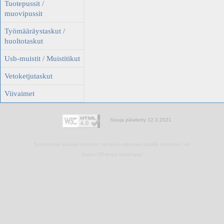
Tuotepussit /
muovipussit
Työmääräystaskut /
huoltotaskut
Usb-muistit / Muistitikut
Vetoketjutaskut
Viivaimet
Sivuja päivitetty 12.3.2021
Tuoteryhmä sisältää tuotteet:
cd-tasku
cd-tasku läpällä
cd-tasku / cd-
taskut
CD-levyn tarranappi