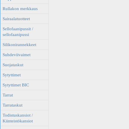
Rullakon merkkaus
Sairaalatuotteet
Sellofaanipussit /
sellofaanipussi
Silikonirannekkeet
Suhdeviivaimet
Suojataskut
Sytyttimet
Sytyttimet BIC
Tarrat
Tarrataskut
Todistuskansiot /
Kiinteistökansiot