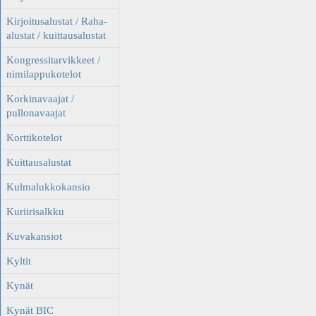
Kirjoitusalustat / Raha-
alustat / kuittausalustat
Kongressitarvikkeet /
nimilappukotelot
Korkinavaajat /
pullonavaajat
Korttikotelot
Kuittausalustat
Kulmalukkokansio
Kuriirisalkku
Kuvakansiot
Kyltit
Kynät
Kynät BIC