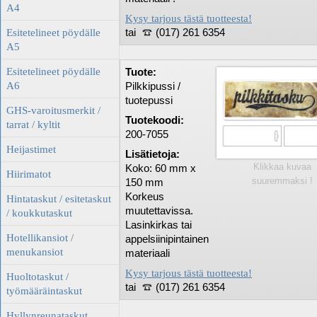
A4
Kysy tarjous tästä tuotteesta!
tai
(017) 261 6354
Esitetelineet pöydälle
A5
Esitetelineet pöydälle
Tuote:
A6
Pilkkipussi /
tuotepussi
GHS-varoitusmerkit /
Tuotekoodi:
tarrat / kyltit
200-7055
Heijastimet
Lisätietoja:
Klikkaa kuvaa
Koko: 60 mm x
Hiirimatot
suuremmaksi !
150 mm
Korkeus
Hintataskut / esitetaskut
muutettavissa.
/ koukkutaskut
Lasinkirkas tai
Hotellikansiot /
appelsiinipintainen
menukansiot
materiaali
Kysy tarjous tästä tuotteesta!
Huoltotaskut /
tai
(017) 261 6354
työmääräintaskut
Hyllynreunataskut