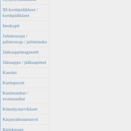
ID-korttipidikkeet /
korttipidikkeet
Imukupit
Julistesuojat /
julistesuoja / julistetasku
Jääkaappimagneetit
Jääraappa / jääkaapimet
Kansiot
Karttapussit
Kaulanauhat /
avainnauhat
Kiinnitystarvikkeet
Kirjansidontaruuvit
Kirjekuoret