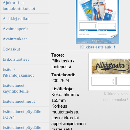
Ajokortti- ja
luottokorttikotelot
Asiakirjasalkut
Avaimenperät
Avainrenkaat
Klikkaa esite auki !
Cd-taskut
Tuote:
Erikoistuotteet
Pilkkitasku /
tuotepussi
Esite- /
Tuotekoodi:
Pikanitojakansiot
200-7524
Esitetelineet
Lisätietoja:
käyntikorteille
Klikkaa kuvaa
Koko: 55mm x
suuremmaksi !
155mm
Esitetelineet muut
Korkeus
Esitetelineet pöydälle
muutettavissa.
1/3 A4
Lasinkirkas tai
appelsiinipintainen
Esitetelineet pöydälle
materiaali !