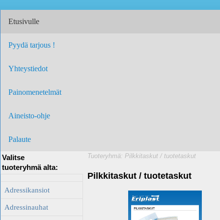
Etusivulle
Pyydä tarjous !
Yhteystiedot
Painomenetelmät
Aineisto-ohje
Palaute
Tuoteryhmä: Pilkkitaskut / tuotetaskut
Valitse
tuoteryhmä alta:
Pilkkitaskut / tuotetaskut
Adressikansiot
Adressinauhat