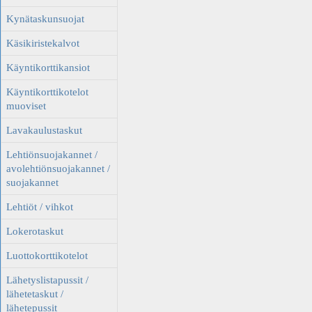
Kynätaskunsuojat
Käsikiristekalvot
Käyntikorttikansiot
Käyntikorttikotelot
muoviset
Lavakaulustaskut
Lehtiönsuojakannet /
avolehtiönsuojakannet /
suojakannet
Lehtiöt / vihkot
Lokerotaskut
Luottokorttikotelot
Lähetyslistapussit /
lähetetaskut /
lähetepussit