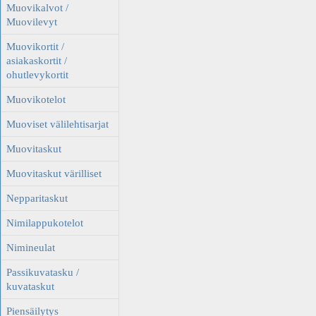
Muovikalvot /
Muovilevyt
Muovikortit /
asiakaskortit /
ohutlevykortit
Muovikotelot
Muoviset välilehtisarjat
Muovitaskut
Muovitaskut värilliset
Nepparitaskut
Nimilappukotelot
Nimineulat
Passikuvatasku /
kuvataskut
Piensäilytys