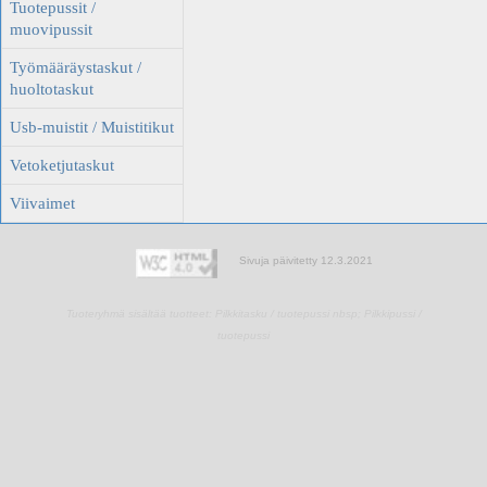
Tuotepussit /
muovipussit
Työmääräystaskut /
huoltotaskut
Usb-muistit / Muistitikut
Vetoketjutaskut
Viivaimet
Sivuja päivitetty 12.3.2021
Tuoteryhmä sisältää tuotteet:
Pilkkitasku / tuotepussi nbsp;
Pilkkipussi /
tuotepussi