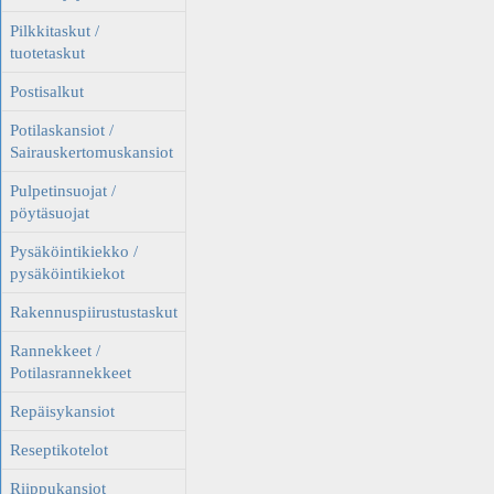
Pilkkitaskut /
tuotetaskut
Postisalkut
Potilaskansiot /
Sairauskertomuskansiot
Pulpetinsuojat /
pöytäsuojat
Pysäköintikiekko /
pysäköintikiekot
Rakennuspiirustustaskut
Rannekkeet /
Potilasrannekkeet
Repäisykansiot
Reseptikotelot
Riippukansiot