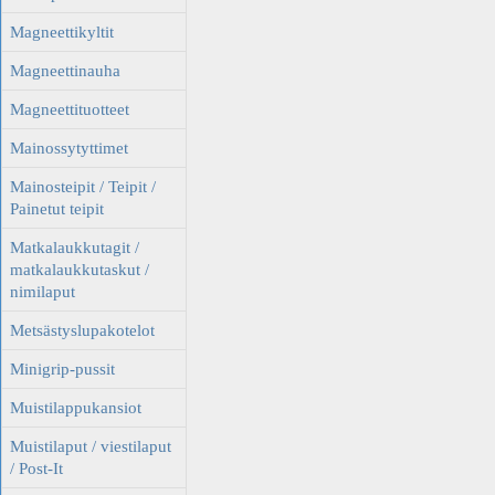
Magneettikyltit
Magneettinauha
Magneettituotteet
Mainossytyttimet
Mainosteipit / Teipit /
Painetut teipit
Matkalaukkutagit /
matkalaukkutaskut /
nimilaput
Metsästyslupakotelot
Minigrip-pussit
Muistilappukansiot
Muistilaput / viestilaput
/ Post-It