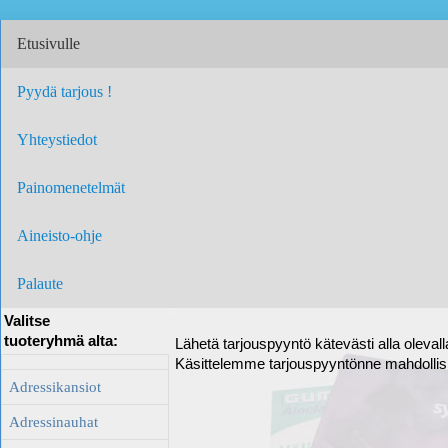
Etusivulle
Pyydä tarjous !
Yhteystiedot
Painomenetelmät
Aineisto-ohje
Palaute
Valitse
tuoteryhmä alta:
Lähetä tarjouspyyntö kätevästi alla oleval
Käsittelemme tarjouspyyntönne mahdolli
Adressikansiot
Adressinauhat