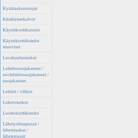
Kynätaskunsuojat
Käsikiristekalvot
Käyntikorttikansiot
Käyntikorttikotelot
muoviset
Lavakaulustaskut
Lehtiönsuojakannet /
avolehtiönsuojakannet /
suojakannet
Lehtiöt / vihkot
Lokerotaskut
Luottokorttikotelot
Lähetyslistapussit /
lähetetaskut /
lähetepussit