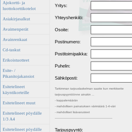
Ajokortti- ja
Yritys:
luottokorttikotelot
Yhteyshenkilö:
Asiakirjasalkut
Avaimenperät
Osoite:
Avainrenkaat
Postinumero:
Cd-taskut
Postitoimipaikka:
Erikoistuotteet
Puhelin:
Esite- /
Pikanitojakansiot
Sähköposti:
Esitetelineet
Tarkimman tarjouslaskelman saatte kun merkitsette
käyntikorteille
tarjouspyyntöönne ainakin ...
- kappalemäärän
Esitetelineet muut
- mahdollisen painatuksen värimäärä 1-4-väri
- mahdolliset lisävarusteet
Esitetelineet pöydälle
-----------------------------------------------------------------
1/3 A4
Esitetelineet pöydälle
Tarjouspyyntö: