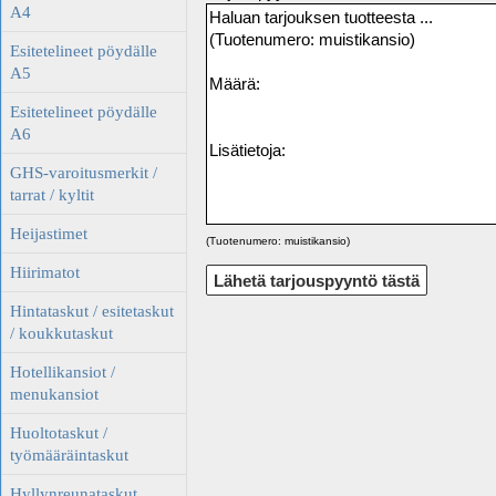
A4
Esitetelineet pöydälle
A5
Esitetelineet pöydälle
A6
GHS-varoitusmerkit /
tarrat / kyltit
Heijastimet
(Tuotenumero: muistikansio)
Hiirimatot
Hintataskut / esitetaskut
/ koukkutaskut
Hotellikansiot /
menukansiot
Huoltotaskut /
työmääräintaskut
Hyllynreunataskut