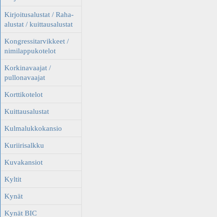
Kirjoitusalustat / Raha-
alustat / kuittausalustat
Kongressitarvikkeet /
nimilappukotelot
Korkinavaajat /
pullonavaajat
Korttikotelot
Kuittausalustat
Kulmalukkokansio
Kuriirisalkku
Kuvakansiot
Kyltit
Kynät
Kynät BIC