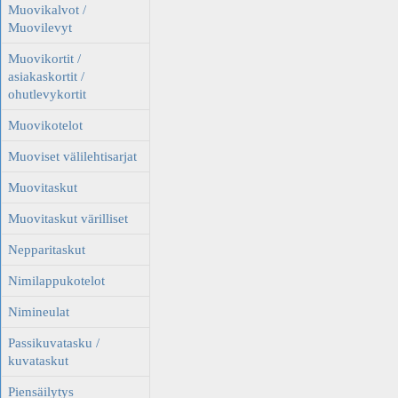
Muovikalvot /
Muovilevyt
Muovikortit /
asiakaskortit /
ohutlevykortit
Muovikotelot
Muoviset välilehtisarjat
Muovitaskut
Muovitaskut värilliset
Nepparitaskut
Nimilappukotelot
Nimineulat
Passikuvatasku /
kuvataskut
Piensäilytys