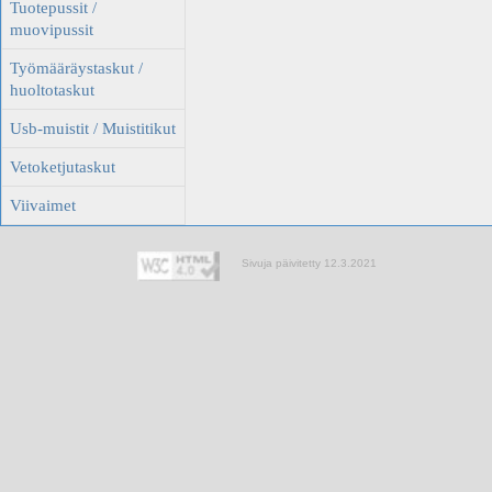
Tuotepussit /
muovipussit
Työmääräystaskut /
huoltotaskut
Usb-muistit / Muistitikut
Vetoketjutaskut
Viivaimet
Sivuja päivitetty 12.3.2021