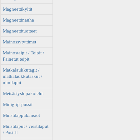
Magneettikyltit
Magneettinauha
Magneettituotteet
Mainossytyttimet
Mainosteipit / Teipit /
Painetut teipit
Matkalaukkutagit /
matkalaukkutaskut /
nimilaput
Metsästyslupakotelot
Minigrip-pussit
Muistilappukansiot
Muistilaput / viestilaput
/ Post-It