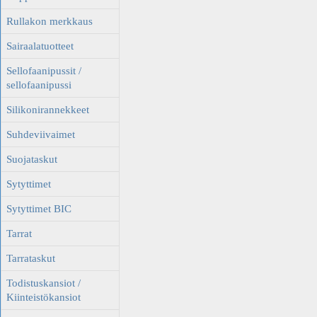
Rullakon merkkaus
Sairaalatuotteet
Sellofaanipussit /
sellofaanipussi
Silikonirannekkeet
Suhdeviivaimet
Suojataskut
Sytyttimet
Sytyttimet BIC
Tarrat
Tarrataskut
Todistuskansiot /
Kiinteistökansiot