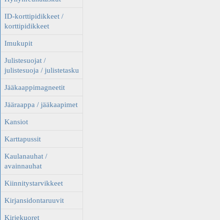
ID-korttipidikkeet /
korttipidikkeet
Imukupit
Julistesuojat /
julistesuoja / julistetasku
Jääkaappimagneetit
Jääraappa / jääkaapimet
Kansiot
Karttapussit
Kaulanauhat /
avainnauhat
Kiinnitystarvikkeet
Kirjansidontaruuvit
Kirjekuoret