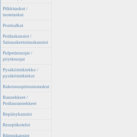
Pilkkitaskut /
tuotetaskut
Postisalkut
Potilaskansiot /
Sairauskertomuskansiot
Pulpetinsuojat /
pöytäsuojat
Pysäköintikiekko /
pysäköintikiekot
Rakennuspiirustustaskut
Rannekkeet /
Potilasrannekkeet
Repäisykansiot
Reseptikotelot
Riippukansiot