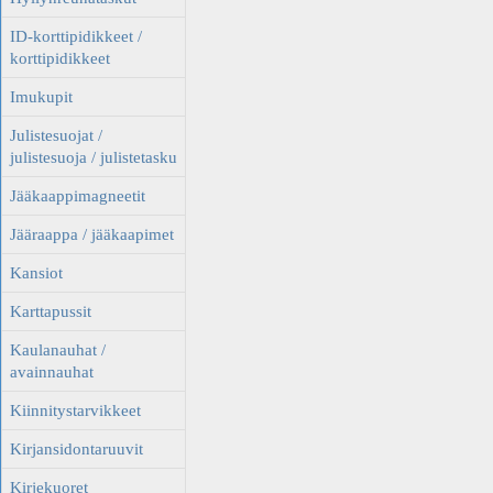
ID-korttipidikkeet /
korttipidikkeet
Imukupit
Julistesuojat /
julistesuoja / julistetasku
Jääkaappimagneetit
Jääraappa / jääkaapimet
Kansiot
Karttapussit
Kaulanauhat /
avainnauhat
Kiinnitystarvikkeet
Kirjansidontaruuvit
Kirjekuoret