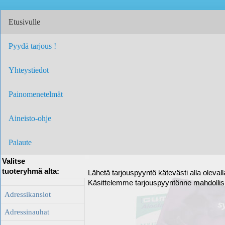
Etusivulle
Pyydä tarjous !
Yhteystiedot
Painomenetelmät
Aineisto-ohje
Palaute
Valitse
tuoteryhmä alta:
Lähetä tarjouspyyntö kätevästi alla oleval
Käsittelemme tarjouspyyntönne mahdolli
Adressikansiot
Adressinauhat