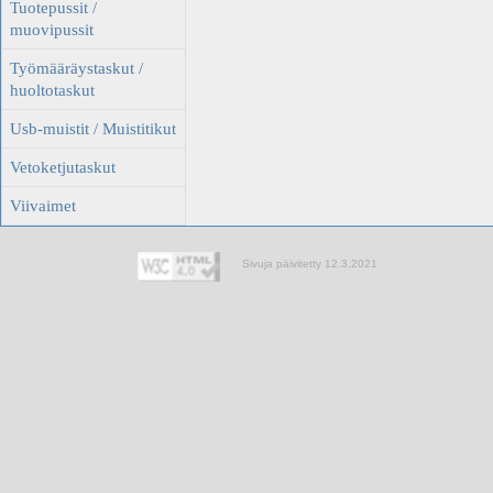
Tuotepussit /
muovipussit
Työmääräystaskut /
huoltotaskut
Usb-muistit / Muistitikut
Vetoketjutaskut
Viivaimet
Sivuja päivitetty 12.3.2021