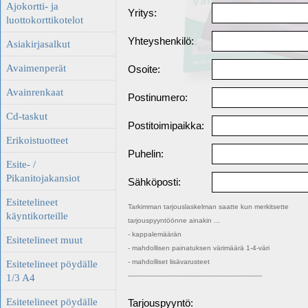
Ajokortti- ja
Yritys:
luottokorttikotelot
Yhteyshenkilö:
Asiakirjasalkut
Avaimenperät
Osoite:
Avainrenkaat
Postinumero:
Cd-taskut
Postitoimipaikka:
Erikoistuotteet
Puhelin:
Esite- /
Pikanitojakansiot
Sähköposti:
Esitetelineet
Tarkimman tarjouslaskelman saatte kun merkitsette
käyntikorteille
tarjouspyyntöönne ainakin ...
- kappalemäärän
Esitetelineet muut
- mahdollisen painatuksen värimäärä 1-4-väri
- mahdolliset lisävarusteet
Esitetelineet pöydälle
-----------------------------------------------------------------
1/3 A4
Esitetelineet pöydälle
Tarjouspyyntö: