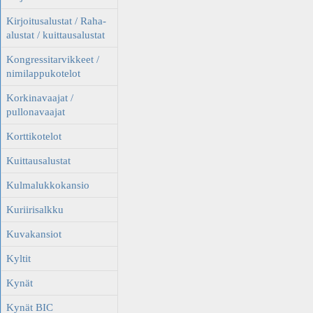
Kirjoitusalustat / Raha-
alustat / kuittausalustat
Kongressitarvikkeet /
nimilappukotelot
Korkinavaajat /
pullonavaajat
Korttikotelot
Kuittausalustat
Kulmalukkokansio
Kuriirisalkku
Kuvakansiot
Kyltit
Kynät
Kynät BIC