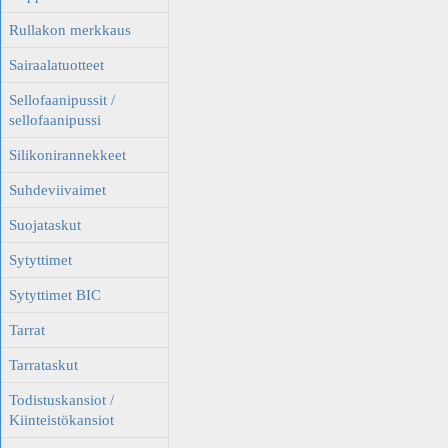
Rullakon merkkaus
Sairaalatuotteet
Sellofaanipussit /
sellofaanipussi
Silikonirannekkeet
Suhdeviivaimet
Suojataskut
Sytyttimet
Sytyttimet BIC
Tarrat
Tarrataskut
Todistuskansiot /
Kiinteistökansiot