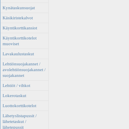
Kynätaskunsuojat
Käsikiristekalvot
Käyntikorttikansiot
Käyntikorttikotelot
muoviset
Lavakaulustaskut
Lehtiönsuojakannet /
avolehtiönsuojakannet /
suojakannet
Lehtiöt / vihkot
Lokerotaskut
Luottokorttikotelot
Lähetyslistapussit /
lähetetaskut /
lähetepussit