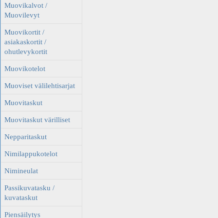
Muovikalvot /
Muovilevyt
Muovikortit /
asiakaskortit /
ohutlevykortit
Muovikotelot
Muoviset välilehtisarjat
Muovitaskut
Muovitaskut värilliset
Nepparitaskut
Nimilappukotelot
Nimineulat
Passikuvatasku /
kuvataskut
Piensäilytys