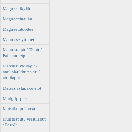
Magneettikyltit
Magneettinauha
Magneettituotteet
Mainossytyttimet
Mainosteipit / Teipit /
Painetut teipit
Matkalaukkutagit /
matkalaukkutaskut /
nimilaput
Metsästyslupakotelot
Minigrip-pussit
Muistilappukansiot
Muistilaput / viestilaput
/ Post-It