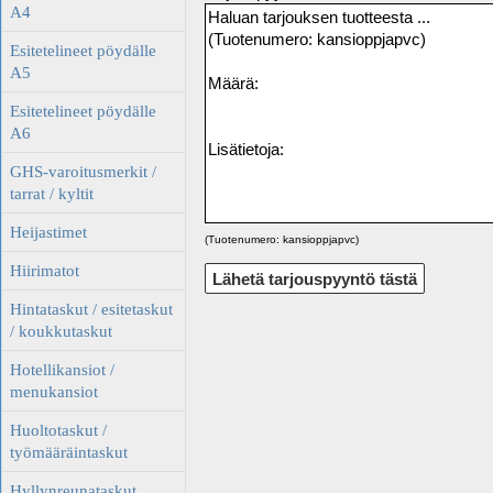
A4
Esitetelineet pöydälle
A5
Esitetelineet pöydälle
A6
GHS-varoitusmerkit /
tarrat / kyltit
Heijastimet
(Tuotenumero: kansioppjapvc)
Hiirimatot
Hintataskut / esitetaskut
/ koukkutaskut
Hotellikansiot /
menukansiot
Huoltotaskut /
työmääräintaskut
Hyllynreunataskut