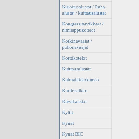
Kirjoitusalustat / Raha-
alustat / kuittausalustat
Kongressitarvikkeet /
nimilappukotelot
Korkinavaajat /
pullonavaajat
Korttikotelot
Kuittausalustat
Kulmalukkokansio
Kuriirisalkku
Kuvakansiot
Kyltit
Kynät
Kynät BIC