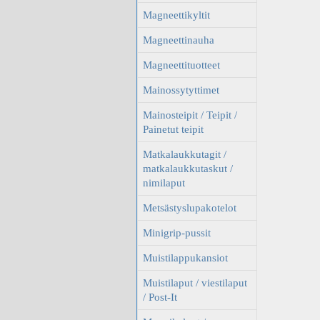
Magneettikyltit
Magneettinauha
Magneettituotteet
Mainossytyttimet
Mainosteipit / Teipit /
Painetut teipit
Matkalaukkutagit /
matkalaukkutaskut /
nimilaput
Metsästyslupakotelot
Minigrip-pussit
Muistilappukansiot
Muistilaput / viestilaput
/ Post-It