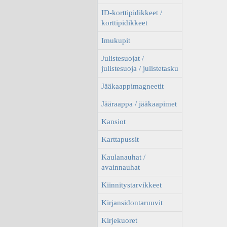
ID-korttipidikkeet /
korttipidikkeet
Imukupit
Julistesuojat /
julistesuoja / julistetasku
Jääkaappimagneetit
Jääraappa / jääkaapimet
Kansiot
Karttapussit
Kaulanauhat /
avainnauhat
Kiinnitystarvikkeet
Kirjansidontaruuvit
Kirjekuoret