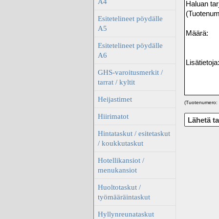
A4
Esitetelineet pöydälle
A5
Esitetelineet pöydälle
A6
GHS-varoitusmerkit /
tarrat / kyltit
Heijastimet
(Tuotenumero: 
Hiirimatot
Hintataskut / esitetaskut
/ koukkutaskut
Hotellikansiot /
menukansiot
Huoltotaskut /
työmääräintaskut
Hyllynreunataskut