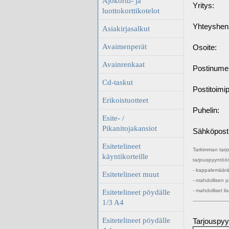
Ajokortti- ja
Yritys:
luottokorttikotelot
Yhteyshenk
Asiakirjasalkut
Avaimenperät
Osoite:
Avainrenkaat
Postinume
Cd-taskut
Postitoimi
Erikoistuotteet
Puhelin:
Esite- /
Pikanitojakansiot
Sähköposti
Esitetelineet
Tarkimman tarj
käyntikorteille
tarjouspyyntöön
- kappalemäär
Esitetelineet muut
- mahdollisen p
- mahdolliset li
Esitetelineet pöydälle
-----------------------
1/3 A4
Esitetelineet pöydälle
Tarjouspyy