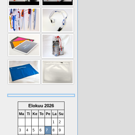
Elokuu 2026
Ma
Ti
Ke
To
Pe
La
Su
1
2
3
4
5
6
7
8
9