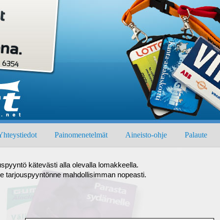
Yhteystiedot
Painomenetelmät
Aineisto-ohje
Palaute
uspyyntö kätevästi alla olevalla lomakkeella.
e tarjouspyyntönne mahdollisimman nopeasti.