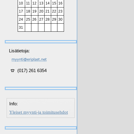
10
11
12
13
14
15
16
17
18
19
20
21
22
23
24
25
26
27
28
29
30
31
Lisätietoja:
(017) 261 6354
Info:
Yleiset myynti-ja toimitusehdot