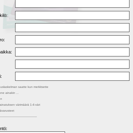
ilö:
ro:
paikka:
:
ouslaskelman saatte kun merkitsette
ne ainakin ...
än
ainatuksen värimäärä 1-4-väri
sävarusteet
------------------------------------------
ntö: