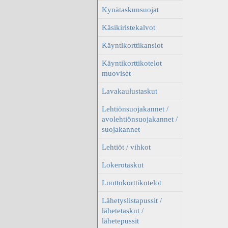
Kynätaskunsuojat
Käsikiristekalvot
Käyntikorttikansiot
Käyntikorttikotelot
muoviset
Lavakaulustaskut
Lehtiönsuojakannet /
avolehtiönsuojakannet /
suojakannet
Lehtiöt / vihkot
Lokerotaskut
Luottokorttikotelot
Lähetyslistapussit /
lähetetaskut /
lähetepussit