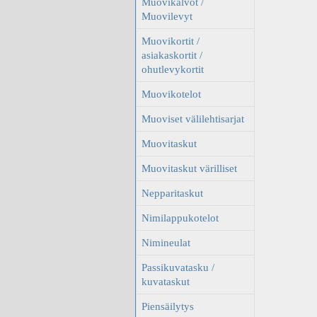
Muovikalvot /
Muovilevyt
Muovikortit /
asiakaskortit /
ohutlevykortit
Muovikotelot
Muoviset välilehtisarjat
Muovitaskut
Muovitaskut värilliset
Nepparitaskut
Nimilappukotelot
Nimineulat
Passikuvatasku /
kuvataskut
Piensäilytys