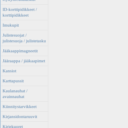
ID-korttipidikkeet /
korttipidikkeet
Imukupit
Julistesuojat /
julistesuoja / julistetasku
Jääkaappimagneetit
Jääraappa / jääkaapimet
Kansiot
Karttapussit
Kaulanauhat /
avainnauhat
Kiinnitystarvikkeet
Kirjansidontaruuvit
Kirjekuoret