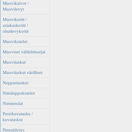
Muovikalvot /
Muovilevyt
Muovikortit /
asiakaskortit /
ohutlevykortit
Muovikotelot
Muoviset välilehtisarjat
Muovitaskut
Muovitaskut värilliset
Nepparitaskut
Nimilappukotelot
Nimineulat
Passikuvatasku /
kuvataskut
Piensäilytys