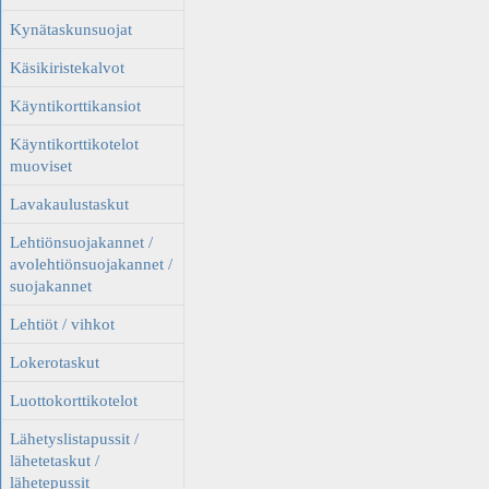
Kynätaskunsuojat
Käsikiristekalvot
Käyntikorttikansiot
Käyntikorttikotelot
muoviset
Lavakaulustaskut
Lehtiönsuojakannet /
avolehtiönsuojakannet /
suojakannet
Lehtiöt / vihkot
Lokerotaskut
Luottokorttikotelot
Lähetyslistapussit /
lähetetaskut /
lähetepussit