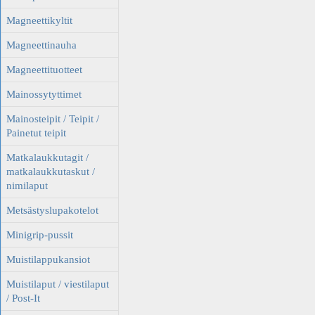
Magneettikyltit
Magneettinauha
Magneettituotteet
Mainossytyttimet
Mainosteipit / Teipit /
Painetut teipit
Matkalaukkutagit /
matkalaukkutaskut /
nimilaput
Metsästyslupakotelot
Minigrip-pussit
Muistilappukansiot
Muistilaput / viestilaput
/ Post-It