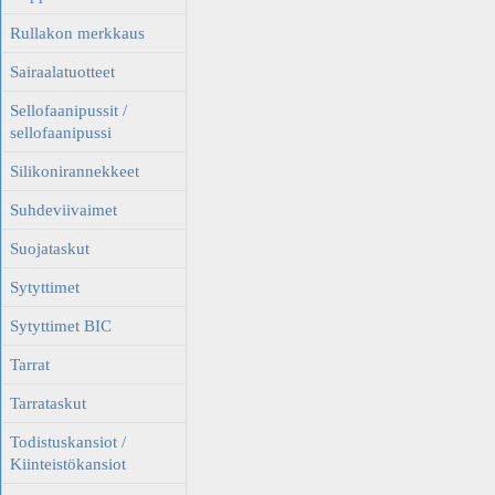
Rullakon merkkaus
Sairaalatuotteet
Sellofaanipussit /
sellofaanipussi
Silikonirannekkeet
Suhdeviivaimet
Suojataskut
Sytyttimet
Sytyttimet BIC
Tarrat
Tarrataskut
Todistuskansiot /
Kiinteistökansiot