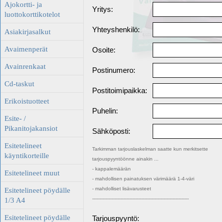
Ajokortti- ja
Yritys:
luottokorttikotelot
Yhteyshenkilö:
Asiakirjasalkut
Avaimenperät
Osoite:
Avainrenkaat
Postinumero:
Cd-taskut
Postitoimipaikka:
Erikoistuotteet
Puhelin:
Esite- /
Pikanitojakansiot
Sähköposti:
Esitetelineet
Tarkimman tarjouslaskelman saatte kun merkitsette
käyntikorteille
tarjouspyyntöönne ainakin ...
- kappalemäärän
Esitetelineet muut
- mahdollisen painatuksen värimäärä 1-4-väri
- mahdolliset lisävarusteet
Esitetelineet pöydälle
-----------------------------------------------------------------
1/3 A4
Esitetelineet pöydälle
Tarjouspyyntö: