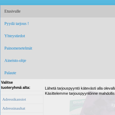
Etusivulle
Pyydä tarjous !
Yhteystiedot
Painomenetelmät
Aineisto-ohje
Palaute
Valitse
tuoteryhmä alta:
Lähetä tarjouspyyntö kätevästi alla oleval
Käsittelemme tarjouspyyntönne mahdolli
Adressikansiot
Adressinauhat