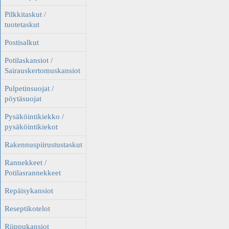
Pilkkitaskut /
tuotetaskut
Postisalkut
Potilaskansiot /
Sairauskertomuskansiot
Pulpetinsuojat /
pöytäsuojat
Pysäköintikiekko /
pysäköintikiekot
Rakennuspiirustustaskut
Rannekkeet /
Potilasrannekkeet
Repäisykansiot
Reseptikotelot
Riippukansiot