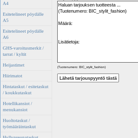
A4
Esitetelineet pöydälle
A5
Esitetelineet pöydälle
A6
GHS-varoitusmerkit /
tarrat / kyltit
Heijastimet
(Tuotenumero: BIC_stylit_fashion)
Hiirimatot
Hintataskut / esitetaskut
/ koukkutaskut
Hotellikansiot /
menukansiot
Huoltotaskut /
työmääräintaskut
Hyllynreunataskut