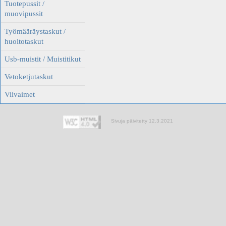
Tuotepussit /
muovipussit
Työmääräystaskut /
huoltotaskut
Usb-muistit / Muistitikut
Vetoketjutaskut
Viivaimet
Sivuja päivitetty 12.3.2021