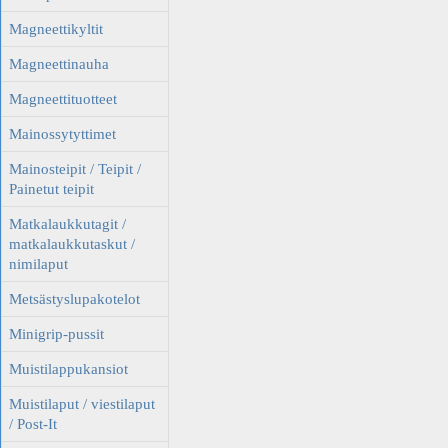
Magneettikyltit
Magneettinauha
Magneettituotteet
Mainossytyttimet
Mainosteipit / Teipit /
Painetut teipit
Matkalaukkutagit /
matkalaukkutaskut /
nimilaput
Metsästyslupakotelot
Minigrip-pussit
Muistilappukansiot
Muistilaput / viestilaput
/ Post-It