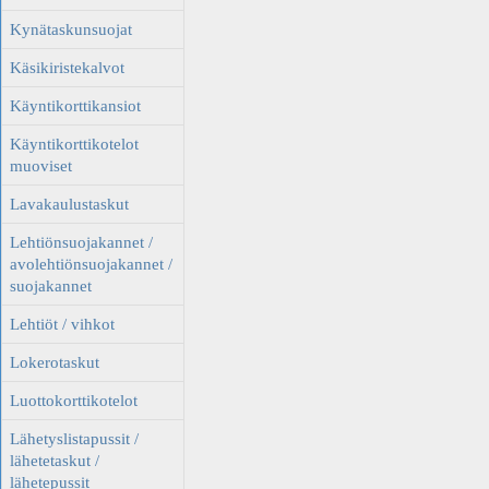
Kynätaskunsuojat
Käsikiristekalvot
Käyntikorttikansiot
Käyntikorttikotelot
muoviset
Lavakaulustaskut
Lehtiönsuojakannet /
avolehtiönsuojakannet /
suojakannet
Lehtiöt / vihkot
Lokerotaskut
Luottokorttikotelot
Lähetyslistapussit /
lähetetaskut /
lähetepussit