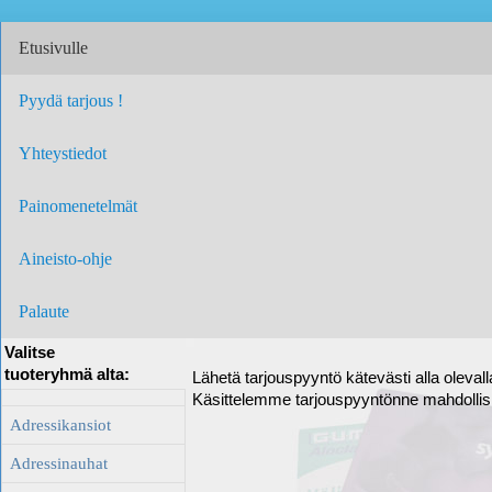
Etusivulle
Pyydä tarjous !
Yhteystiedot
Painomenetelmät
Aineisto-ohje
Palaute
Valitse
tuoteryhmä alta:
Lähetä tarjouspyyntö kätevästi alla oleval
Käsittelemme tarjouspyyntönne mahdolli
Adressikansiot
Adressinauhat