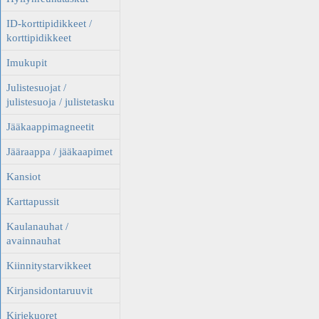
ID-korttipidikkeet /
korttipidikkeet
Imukupit
Julistesuojat /
julistesuoja / julistetasku
Jääkaappimagneetit
Jääraappa / jääkaapimet
Kansiot
Karttapussit
Kaulanauhat /
avainnauhat
Kiinnitystarvikkeet
Kirjansidontaruuvit
Kirjekuoret