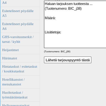
A4
Esitetelineet pöydälle
A5
Esitetelineet pöydälle
A6
GHS-varoitusmerkit /
tarrat / kyltit
Heijastimet
(Tuotenumero: BIC_j38)
Hiirimatot
Hintataskut / esitetaskut
/ koukkutaskut
Hotellikansiot /
menukansiot
Huoltotaskut /
työmääräintaskut
Hyllynreunataskut