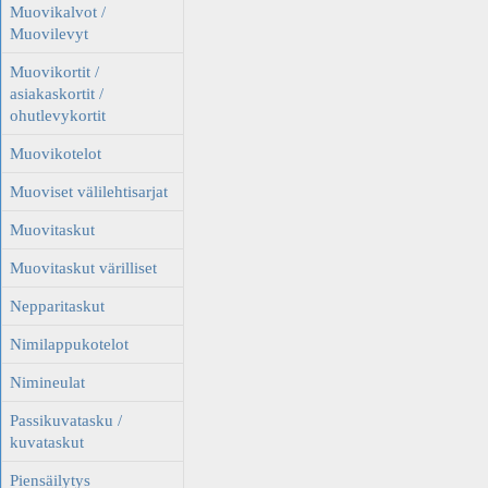
Muovikalvot /
Muovilevyt
Muovikortit /
asiakaskortit /
ohutlevykortit
Muovikotelot
Muoviset välilehtisarjat
Muovitaskut
Muovitaskut värilliset
Nepparitaskut
Nimilappukotelot
Nimineulat
Passikuvatasku /
kuvataskut
Piensäilytys