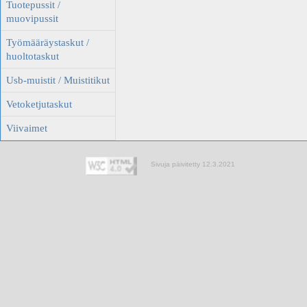
Tuotepussit /
muovipussit
Työmääräystaskut /
huoltotaskut
Usb-muistit / Muistitikut
Vetoketjutaskut
Viivaimet
Sivuja päivitetty 12.3.2021