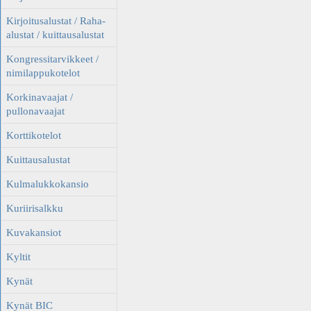
Kirjoitusalustat / Raha-
alustat / kuittausalustat
Kongressitarvikkeet /
nimilappukotelot
Korkinavaajat /
pullonavaajat
Korttikotelot
Kuittausalustat
Kulmalukkokansio
Kuriirisalkku
Kuvakansiot
Kyltit
Kynät
Kynät BIC