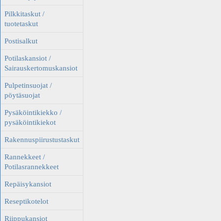
Pilkkitaskut /
tuotetaskut
Postisalkut
Potilaskansiot /
Sairauskertomuskansiot
Pulpetinsuojat /
pöytäsuojat
Pysäköintikiekko /
pysäköintikiekot
Rakennuspiirustustaskut
Rannekkeet /
Potilasrannekkeet
Repäisykansiot
Reseptikotelot
Riippukansiot