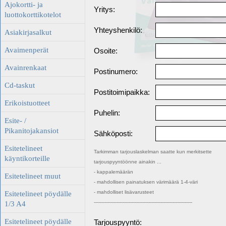
Ajokortti- ja
Yritys:
luottokorttikotelot
Yhteyshenkilö:
Asiakirjasalkut
Avaimenperät
Osoite:
Avainrenkaat
Postinumero:
Cd-taskut
Postitoimipaikka:
Erikoistuotteet
Puhelin:
Esite- /
Pikanitojakansiot
Sähköposti:
Esitetelineet
Tarkimman tarjouslaskelman saatte kun merkitsette
käyntikorteille
tarjouspyyntöönne ainakin ...
- kappalemäärän
Esitetelineet muut
- mahdollisen painatuksen värimäärä 1-4-väri
- mahdolliset lisävarusteet
Esitetelineet pöydälle
-----------------------------------------------------------------
1/3 A4
Esitetelineet pöydälle
Tarjouspyyntö: