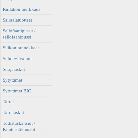
Rullakon merkkaus
Sairaalatuotteet
Sellofaanipussit /
sellofaanipussi
Silikonirannekkeet
Suhdeviivaimet
Suojataskut
Sytyttimet
Sytyttimet BIC
Tarrat
Tarrataskut
Todistuskansiot /
Kiinteistökansiot