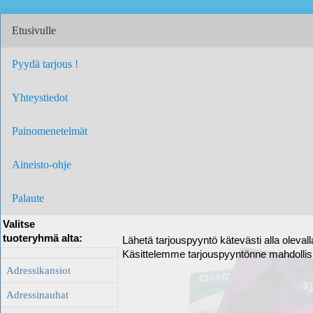
Etusivulle
Pyydä tarjous !
Yhteystiedot
Painomenetelmät
Aineisto-ohje
Palaute
Valitse
tuoteryhmä alta:
Lähetä tarjouspyyntö kätevästi alla oleval
Käsittelemme tarjouspyyntönne mahdolli
Adressikansiot
Adressinauhat