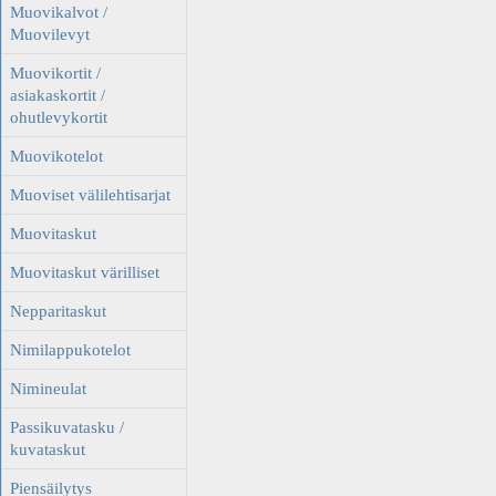
Muovikalvot /
Muovilevyt
Muovikortit /
asiakaskortit /
ohutlevykortit
Muovikotelot
Muoviset välilehtisarjat
Muovitaskut
Muovitaskut värilliset
Nepparitaskut
Nimilappukotelot
Nimineulat
Passikuvatasku /
kuvataskut
Piensäilytys