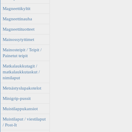
Magneettikyltit
Magneettinauha
Magneettituotteet
Mainossytyttimet
Mainosteipit / Teipit /
Painetut teipit
Matkalaukkutagit /
matkalaukkutaskut /
nimilaput
Metsästyslupakotelot
Minigrip-pussit
Muistilappukansiot
Muistilaput / viestilaput
/ Post-It