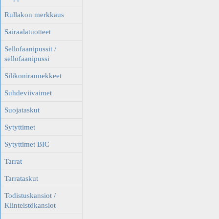
Rullakon merkkaus
Sairaalatuotteet
Sellofaanipussit /
sellofaanipussi
Silikonirannekkeet
Suhdeviivaimet
Suojataskut
Sytyttimet
Sytyttimet BIC
Tarrat
Tarrataskut
Todistuskansiot /
Kiinteistökansiot