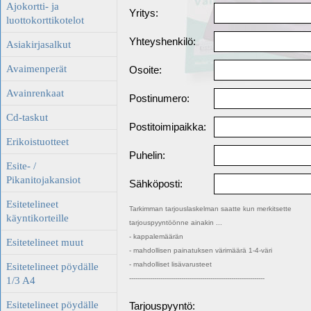
Ajokortti- ja
Yritys:
luottokorttikotelot
Yhteyshenkilö:
Asiakirjasalkut
Avaimenperät
Osoite:
Avainrenkaat
Postinumero:
Cd-taskut
Postitoimipaikka:
Erikoistuotteet
Puhelin:
Esite- /
Pikanitojakansiot
Sähköposti:
Esitetelineet
Tarkimman tarjouslaskelman saatte kun merkitsette
käyntikorteille
tarjouspyyntöönne ainakin ...
- kappalemäärän
Esitetelineet muut
- mahdollisen painatuksen värimäärä 1-4-väri
- mahdolliset lisävarusteet
Esitetelineet pöydälle
-----------------------------------------------------------------
1/3 A4
Esitetelineet pöydälle
Tarjouspyyntö: