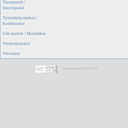
Tuotepussit /
muovipussit
Työmääräystaskut /
huoltotaskut
Usb-muistit / Muistitikut
Vetoketjutaskut
Viivaimet
Sivuja päivitetty 12.3.2021