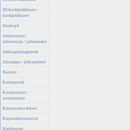
ID-korttipidikkeet /
korttipidikkeet
Imukupit
Julistesuojat /
julistesuoja / julistetasku
Jääkaappimagneetit
Jääraappa / jääkaapimet
Kansiot
Karttapussit
Kaulanauhat /
avainnauhat
Kiinnitystarvikkeet
Kirjansidontaruuvit
Kirjekuoret