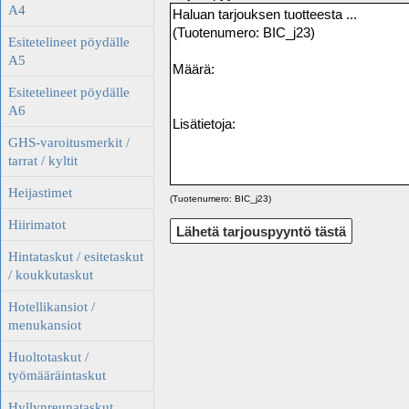
A4
Esitetelineet pöydälle
A5
Esitetelineet pöydälle
A6
GHS-varoitusmerkit /
tarrat / kyltit
Heijastimet
(Tuotenumero: BIC_j23)
Hiirimatot
Hintataskut / esitetaskut
/ koukkutaskut
Hotellikansiot /
menukansiot
Huoltotaskut /
työmääräintaskut
Hyllynreunataskut