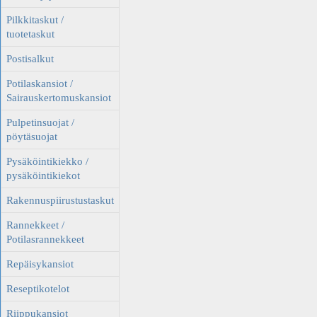
Pilkkitaskut /
tuotetaskut
Postisalkut
Potilaskansiot /
Sairauskertomuskansiot
Pulpetinsuojat /
pöytäsuojat
Pysäköintikiekko /
pysäköintikiekot
Rakennuspiirustustaskut
Rannekkeet /
Potilasrannekkeet
Repäisykansiot
Reseptikotelot
Riippukansiot