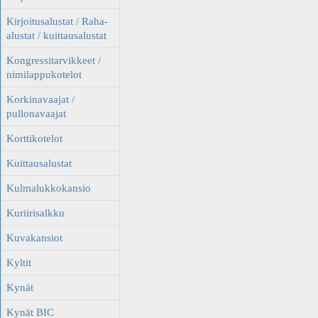
Kirjoitusalustat / Raha-
alustat / kuittausalustat
Kongressitarvikkeet /
nimilappukotelot
Korkinavaajat /
pullonavaajat
Korttikotelot
Kuittausalustat
Kulmalukkokansio
Kuriirisalkku
Kuvakansiot
Kyltit
Kynät
Kynät BIC