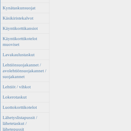
Kynätaskunsuojat
Käsikiristekalvot
Käyntikorttikansiot
Käyntikorttikotelot
muoviset
Lavakaulustaskut
Lehtiönsuojakannet /
avolehtiönsuojakannet /
suojakannet
Lehtiöt / vihkot
Lokerotaskut
Luottokorttikotelot
Lähetyslistapussit /
lähetetaskut /
lähetepussit