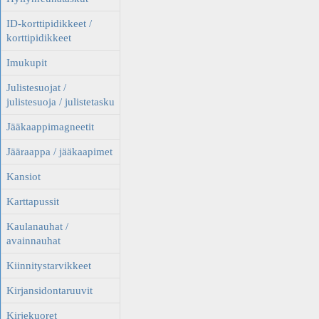
ID-korttipidikkeet /
korttipidikkeet
Imukupit
Julistesuojat /
julistesuoja / julistetasku
Jääkaappimagneetit
Jääraappa / jääkaapimet
Kansiot
Karttapussit
Kaulanauhat /
avainnauhat
Kiinnitystarvikkeet
Kirjansidontaruuvit
Kirjekuoret