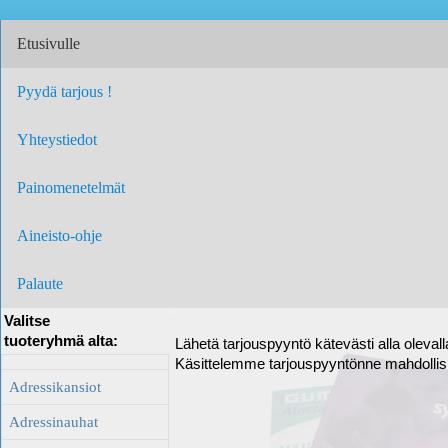
Etusivulle
Pyydä tarjous !
Yhteystiedot
Painomenetelmät
Aineisto-ohje
Palaute
Valitse
tuoteryhmä alta:
Lähetä tarjouspyyntö kätevästi alla oleval
Käsittelemme tarjouspyyntönne mahdolli
Adressikansiot
Adressinauhat