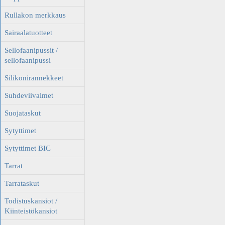
Rullakon merkkaus
Sairaalatuotteet
Sellofaanipussit /
sellofaanipussi
Silikonirannekkeet
Suhdeviivaimet
Suojataskut
Sytyttimet
Sytyttimet BIC
Tarrat
Tarrataskut
Todistuskansiot /
Kiinteistökansiot