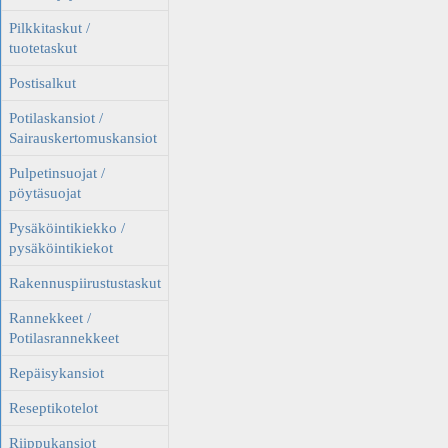
Pilkkitaskut /
tuotetaskut
Postisalkut
Potilaskansiot /
Sairauskertomuskansiot
Pulpetinsuojat /
pöytäsuojat
Pysäköintikiekko /
pysäköintikiekot
Rakennuspiirustustaskut
Rannekkeet /
Potilasrannekkeet
Repäisykansiot
Reseptikotelot
Riippukansiot