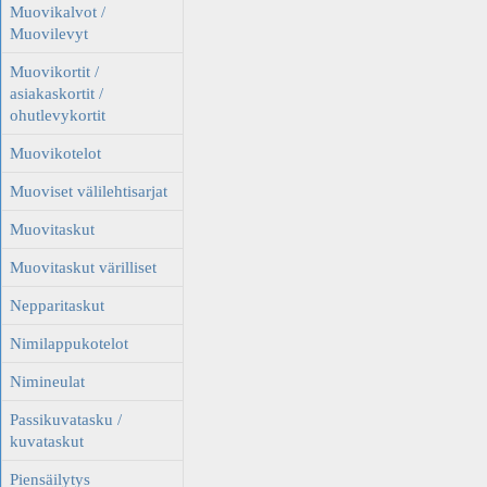
Muovikalvot /
Muovilevyt
Muovikortit /
asiakaskortit /
ohutlevykortit
Muovikotelot
Muoviset välilehtisarjat
Muovitaskut
Muovitaskut värilliset
Nepparitaskut
Nimilappukotelot
Nimineulat
Passikuvatasku /
kuvataskut
Piensäilytys