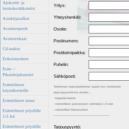
Ajokortti- ja
Yritys:
luottokorttikotelot
Yhteyshenkilö:
Asiakirjasalkut
Avaimenperät
Osoite:
Avainrenkaat
Postinumero:
Cd-taskut
Postitoimipaikka:
Erikoistuotteet
Puhelin:
Esite- /
Pikanitojakansiot
Sähköposti:
Esitetelineet
Tarkimman tarjouslaskelman saatte kun merkitsette
käyntikorteille
tarjouspyyntöönne ainakin ...
- kappalemäärän
Esitetelineet muut
- mahdollisen painatuksen värimäärä 1-4-väri
- mahdolliset lisävarusteet
Esitetelineet pöydälle
-----------------------------------------------------------------
1/3 A4
Esitetelineet pöydälle
Tarjouspyyntö: