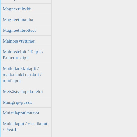
Magneettikyltit
Magneettinauha
Magneettituotteet
Mainossytyttimet
Mainosteipit / Teipit /
Painetut teipit
Matkalaukkutagit /
matkalaukkutaskut /
nimilaput
Metsästyslupakotelot
Minigrip-pussit
Muistilappukansiot
Muistilaput / viestilaput
/ Post-It