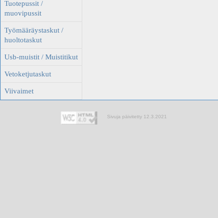
Tuotepussit /
muovipussit
Työmääräystaskut /
huoltotaskut
Usb-muistit / Muistitikut
Vetoketjutaskut
Viivaimet
Sivuja päivitetty 12.3.2021