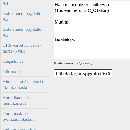
A4
Esitetelineet pöydälle
A5
Esitetelineet pöydälle
A6
GHS-varoitusmerkit /
tarrat / kyltit
Heijastimet
(Tuotenumero: BIC_Citation)
Hiirimatot
Hintataskut / esitetaskut
/ koukkutaskut
Hotellikansiot /
menukansiot
Huoltotaskut /
työmääräintaskut
Hyllynreunataskut