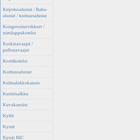
Kirjoitusalustat / Raha-
alustat / kuittausalustat
Kongressitarvikkeet /
nimilappukotelot
Korkinavaajat /
pullonavaajat
Korttikotelot
Kuittausalustat
Kulmalukkokansio
Kuriirisalkku
Kuvakansiot
Kyltit
Kynät
Kynät BIC