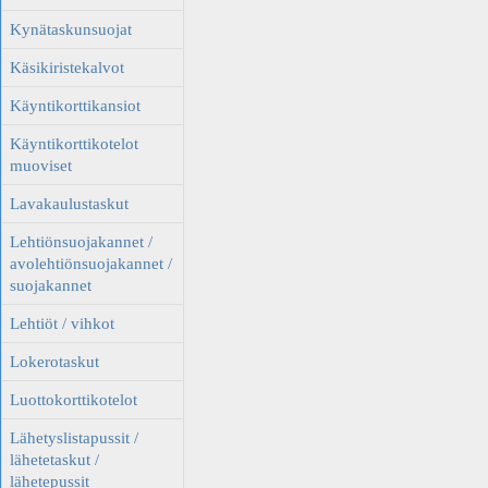
Kynätaskunsuojat
Käsikiristekalvot
Käyntikorttikansiot
Käyntikorttikotelot
muoviset
Lavakaulustaskut
Lehtiönsuojakannet /
avolehtiönsuojakannet /
suojakannet
Lehtiöt / vihkot
Lokerotaskut
Luottokorttikotelot
Lähetyslistapussit /
lähetetaskut /
lähetepussit