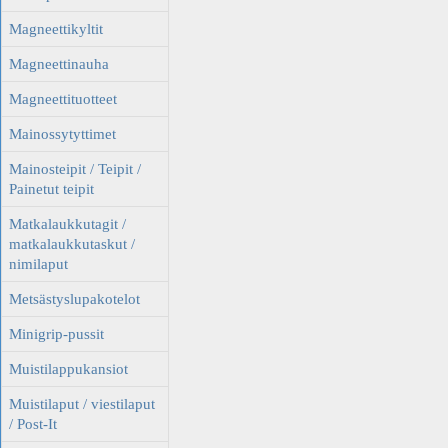
Magneettikyltit
Magneettinauha
Magneettituotteet
Mainossytyttimet
Mainosteipit / Teipit /
Painetut teipit
Matkalaukkutagit /
matkalaukkutaskut /
nimilaput
Metsästyslupakotelot
Minigrip-pussit
Muistilappukansiot
Muistilaput / viestilaput
/ Post-It