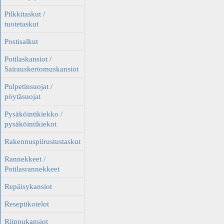
Pilkkitaskut /
tuotetaskut
Postisalkut
Potilaskansiot /
Sairauskertomuskansiot
Pulpetinsuojat /
pöytäsuojat
Pysäköintikiekko /
pysäköintikiekot
Rakennuspiirustustaskut
Rannekkeet /
Potilasrannekkeet
Repäisykansiot
Reseptikotelot
Riippukansiot