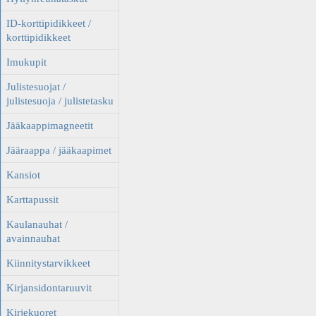
ID-korttipidikkeet /
korttipidikkeet
Imukupit
Julistesuojat /
julistesuoja / julistetasku
Jääkaappimagneetit
Jääraappa / jääkaapimet
Kansiot
Karttapussit
Kaulanauhat /
avainnauhat
Kiinnitystarvikkeet
Kirjansidontaruuvit
Kirjekuoret