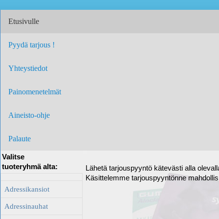
Etusivulle
Pyydä tarjous !
Yhteystiedot
Painomenetelmät
Aineisto-ohje
Palaute
Valitse
tuoteryhmä alta:
Lähetä tarjouspyyntö kätevästi alla oleval
Käsittelemme tarjouspyyntönne mahdolli
Adressikansiot
Adressinauhat