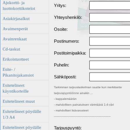
Ajokortti- ja
Yritys:
luottokorttikotelot
Yhteyshenkilö:
Asiakirjasalkut
Avaimenperät
Osoite:
Avainrenkaat
Postinumero:
Cd-taskut
Postitoimipaikka:
Erikoistuotteet
Puhelin:
Esite- /
Pikanitojakansiot
Sähköposti:
Esitetelineet
Tarkimman tarjouslaskelman saatte kun merkitsette
käyntikorteille
tarjouspyyntöönne ainakin ...
- kappalemäärän
Esitetelineet muut
- mahdollisen painatuksen värimäärä 1-4-väri
- mahdolliset lisävarusteet
Esitetelineet pöydälle
-----------------------------------------------------------------
1/3 A4
Esitetelineet pöydälle
Tarjouspyyntö: