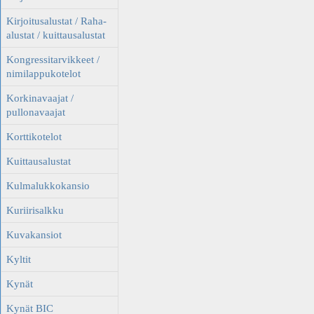
Kirjoitusalustat / Raha-
alustat / kuittausalustat
Kongressitarvikkeet /
nimilappukotelot
Korkinavaajat /
pullonavaajat
Korttikotelot
Kuittausalustat
Kulmalukkokansio
Kuriirisalkku
Kuvakansiot
Kyltit
Kynät
Kynät BIC