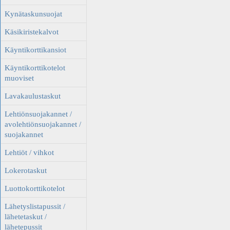
Kynätaskunsuojat
Käsikiristekalvot
Käyntikorttikansiot
Käyntikorttikotelot
muoviset
Lavakaulustaskut
Lehtiönsuojakannet /
avolehtiönsuojakannet /
suojakannet
Lehtiöt / vihkot
Lokerotaskut
Luottokorttikotelot
Lähetyslistapussit /
lähetetaskut /
lähetepussit