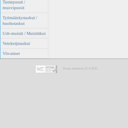
Tuotepussit /
muovipussit
Työmääräystaskut /
huoltotaskut
Usb-muistit / Muistitikut
Vetoketjutaskut
Viivaimet
Sivuja päivitetty 12.3.2021