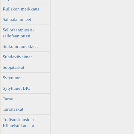
Rullakon merkkaus
Sairaalatuotteet
Sellofaanipussit /
sellofaanipussi
Silikonirannekkeet
Suhdeviivaimet
Suojataskut
Sytyttimet
Sytyttimet BIC
Tarrat
Tarrataskut
Todistuskansiot /
Kiinteistökansiot