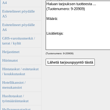
A4
Esitetelineet pöydälle
A5
Esitetelineet pöydälle
A6
GHS-varoitusmerkit /
tarrat / kyltit
Heijastimet
(Tuotenumero: 9-20909)
Hiirimatot
Hintataskut / esitetaskut
/ koukkutaskut
Hotellikansiot /
menukansiot
Huoltotaskut /
työmääräintaskut
Hyllynreunataskut