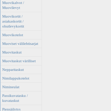
Muovikalvot /
Muovilevyt
Muovikortit /
asiakaskortit /
ohutlevykortit
Muovikotelot
Muoviset välilehtisarjat
Muovitaskut
Muovitaskut värilliset
Nepparitaskut
Nimilappukotelot
Nimineulat
Passikuvatasku /
kuvataskut
Piensäilytys