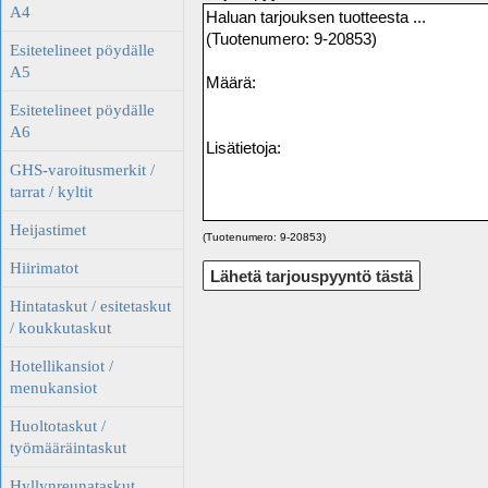
A4
Esitetelineet pöydälle
A5
Esitetelineet pöydälle
A6
GHS-varoitusmerkit /
tarrat / kyltit
Heijastimet
(Tuotenumero: 9-20853)
Hiirimatot
Hintataskut / esitetaskut
/ koukkutaskut
Hotellikansiot /
menukansiot
Huoltotaskut /
työmääräintaskut
Hyllynreunataskut