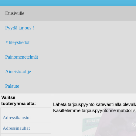
Etusivulle
Pyydä tarjous !
Yhteystiedot
Painomenetelmät
Aineisto-ohje
Palaute
Valitse
tuoteryhmä alta:
Lähetä tarjouspyyntö kätevästi alla oleval
Käsittelemme tarjouspyyntönne mahdolli
Adressikansiot
Adressinauhat