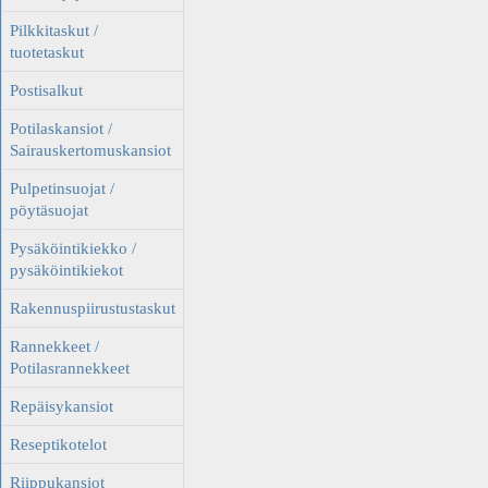
Pilkkitaskut /
tuotetaskut
Postisalkut
Potilaskansiot /
Sairauskertomuskansiot
Pulpetinsuojat /
pöytäsuojat
Pysäköintikiekko /
pysäköintikiekot
Rakennuspiirustustaskut
Rannekkeet /
Potilasrannekkeet
Repäisykansiot
Reseptikotelot
Riippukansiot