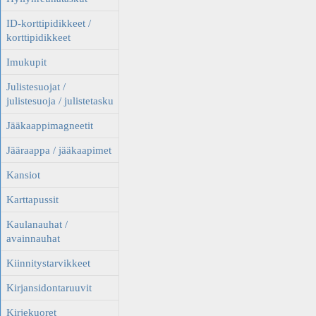
ID-korttipidikkeet /
korttipidikkeet
Imukupit
Julistesuojat /
julistesuoja / julistetasku
Jääkaappimagneetit
Jääraappa / jääkaapimet
Kansiot
Karttapussit
Kaulanauhat /
avainnauhat
Kiinnitystarvikkeet
Kirjansidontaruuvit
Kirjekuoret