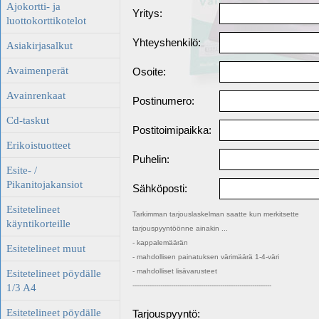
Ajokortti- ja
Yritys:
luottokorttikotelot
Yhteyshenkilö:
Asiakirjasalkut
Avaimenperät
Osoite:
Avainrenkaat
Postinumero:
Cd-taskut
Postitoimipaikka:
Erikoistuotteet
Puhelin:
Esite- /
Pikanitojakansiot
Sähköposti:
Esitetelineet
Tarkimman tarjouslaskelman saatte kun merkitsette
käyntikorteille
tarjouspyyntöönne ainakin ...
- kappalemäärän
Esitetelineet muut
- mahdollisen painatuksen värimäärä 1-4-väri
- mahdolliset lisävarusteet
Esitetelineet pöydälle
-----------------------------------------------------------------
1/3 A4
Esitetelineet pöydälle
Tarjouspyyntö: