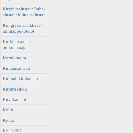
Kirjoitusalustat / Raha-
alustat / kuittausalustat
Kongressitarvikkeet /
nimilappukotelot
Korkinavaajat /
pullonavaajat
Korttikotelot
Kuittausalustat
Kulmalukkokansio
Kuriirisalkku
Kuvakansiot
Kyltit
Kynät
Kynät BIC