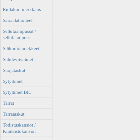
Rullakon merkkaus
Sairaalatuotteet
Sellofaanipussit /
sellofaanipussi
Silikonirannekkeet
Suhdeviivaimet
Suojataskut
Sytyttimet
Sytyttimet BIC
Tarrat
Tarrataskut
Todistuskansiot /
Kiinteistökansiot