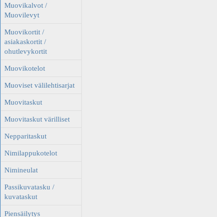
Muovikalvot /
Muovilevyt
Muovikortit /
asiakaskortit /
ohutlevykortit
Muovikotelot
Muoviset välilehtisarjat
Muovitaskut
Muovitaskut värilliset
Nepparitaskut
Nimilappukotelot
Nimineulat
Passikuvatasku /
kuvataskut
Piensäilytys