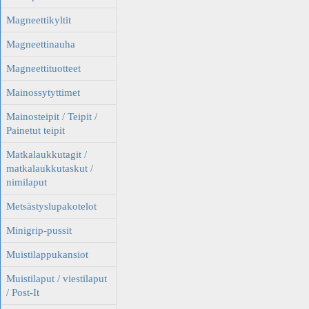
Magneettikyltit
Magneettinauha
Magneettituotteet
Mainossytyttimet
Mainosteipit / Teipit /
Painetut teipit
Matkalaukkutagit /
matkalaukkutaskut /
nimilaput
Metsästyslupakotelot
Minigrip-pussit
Muistilappukansiot
Muistilaput / viestilaput
/ Post-It