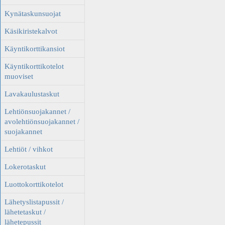
Kynätaskunsuojat
Käsikiristekalvot
Käyntikorttikansiot
Käyntikorttikotelot
muoviset
Lavakaulustaskut
Lehtiönsuojakannet /
avolehtiönsuojakannet /
suojakannet
Lehtiöt / vihkot
Lokerotaskut
Luottokorttikotelot
Lähetyslistapussit /
lähetetaskut /
lähetepussit