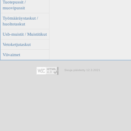
Tuotepussit /
muovipussit
Työmääräystaskut /
huoltotaskut
Usb-muistit / Muistitikut
Vetoketjutaskut
Viivaimet
Sivuja päivitetty 12.3.2021