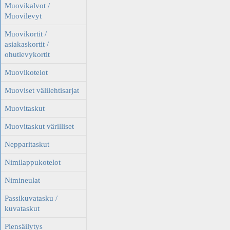
Muovikalvot /
Muovilevyt
Muovikortit /
asiakaskortit /
ohutlevykortit
Muovikotelot
Muoviset välilehtisarjat
Muovitaskut
Muovitaskut värilliset
Nepparitaskut
Nimilappukotelot
Nimineulat
Passikuvatasku /
kuvataskut
Piensäilytys