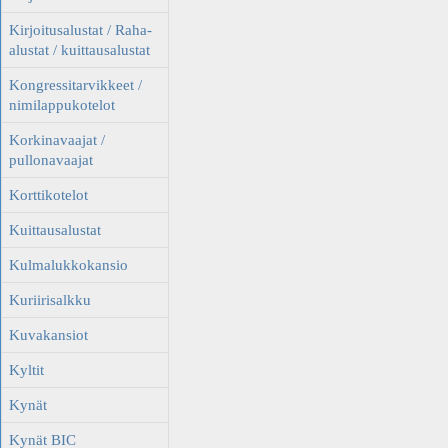
Kirjoitusalustat / Raha-
alustat / kuittausalustat
Kongressitarvikkeet /
nimilappukotelot
Korkinavaajat /
pullonavaajat
Korttikotelot
Kuittausalustat
Kulmalukkokansio
Kuriirisalkku
Kuvakansiot
Kyltit
Kynät
Kynät BIC