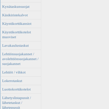
Kynätaskunsuojat
Käsikiristekalvot
Käyntikorttikansiot
Käyntikorttikotelot
muoviset
Lavakaulustaskut
Lehtiönsuojakannet /
avolehtiönsuojakannet /
suojakannet
Lehtiöt / vihkot
Lokerotaskut
Luottokorttikotelot
Lähetyslistapussit /
lähetetaskut /
lähetepussit