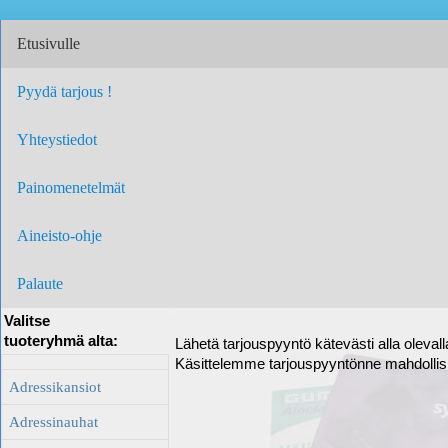
Etusivulle
Pyydä tarjous !
Yhteystiedot
Painomenetelmät
Aineisto-ohje
Palaute
Valitse
tuoteryhmä alta:
Lähetä tarjouspyyntö kätevästi alla oleval
Käsittelemme tarjouspyyntönne mahdolli
Adressikansiot
Adressinauhat