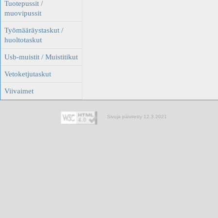
Tuotepussit /
muovipussit
Työmääräystaskut /
huoltotaskut
Usb-muistit / Muistitikut
Vetoketjutaskut
Viivaimet
Sivuja päivitetty 12.3.2021