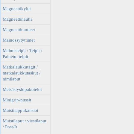
Magneettikyltit
Magneettinauha
Magneettituotteet
Mainossytyttimet
Mainosteipit / Teipit /
Painetut teipit
Matkalaukkutagit /
matkalaukkutaskut /
nimilaput
Metsästyslupakotelot
Minigrip-pussit
Muistilappukansiot
Muistilaput / viestilaput
/ Post-It