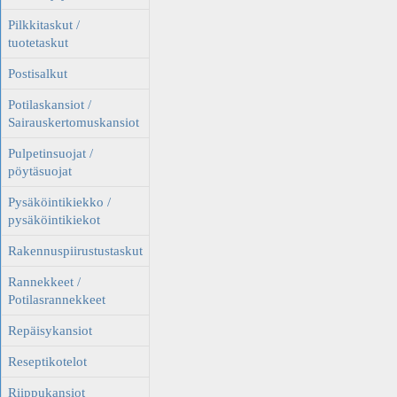
Pilkkitaskut /
tuotetaskut
Postisalkut
Potilaskansiot /
Sairauskertomuskansiot
Pulpetinsuojat /
pöytäsuojat
Pysäköintikiekko /
pysäköintikiekot
Rakennuspiirustustaskut
Rannekkeet /
Potilasrannekkeet
Repäisykansiot
Reseptikotelot
Riippukansiot