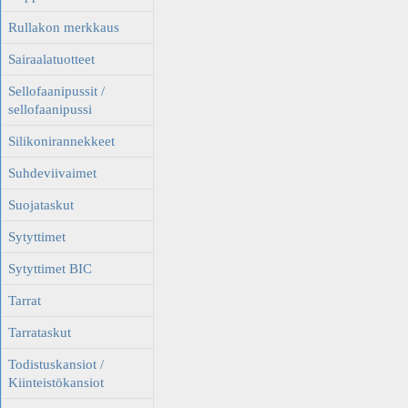
Rullakon merkkaus
Sairaalatuotteet
Sellofaanipussit /
sellofaanipussi
Silikonirannekkeet
Suhdeviivaimet
Suojataskut
Sytyttimet
Sytyttimet BIC
Tarrat
Tarrataskut
Todistuskansiot /
Kiinteistökansiot