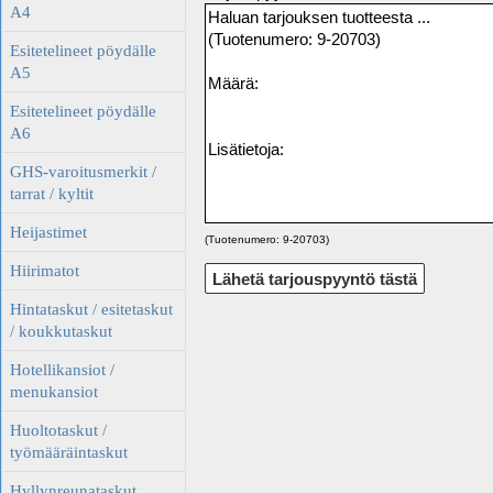
A4
Esitetelineet pöydälle
A5
Esitetelineet pöydälle
A6
GHS-varoitusmerkit /
tarrat / kyltit
Heijastimet
(Tuotenumero: 9-20703)
Hiirimatot
Hintataskut / esitetaskut
/ koukkutaskut
Hotellikansiot /
menukansiot
Huoltotaskut /
työmääräintaskut
Hyllynreunataskut