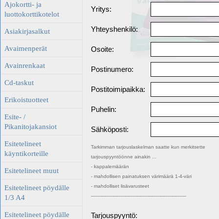
Ajokortti- ja
Yritys:
luottokorttikotelot
Yhteyshenkilö:
Asiakirjasalkut
Avaimenperät
Osoite:
Avainrenkaat
Postinumero:
Cd-taskut
Postitoimipaikka:
Erikoistuotteet
Puhelin:
Esite- /
Pikanitojakansiot
Sähköposti:
Esitetelineet
Tarkimman tarjouslaskelman saatte kun merkitsette
käyntikorteille
tarjouspyyntöönne ainakin ...
- kappalemäärän
Esitetelineet muut
- mahdollisen painatuksen värimäärä 1-4-väri
- mahdolliset lisävarusteet
Esitetelineet pöydälle
-----------------------------------------------------------------
1/3 A4
Esitetelineet pöydälle
Tarjouspyyntö: