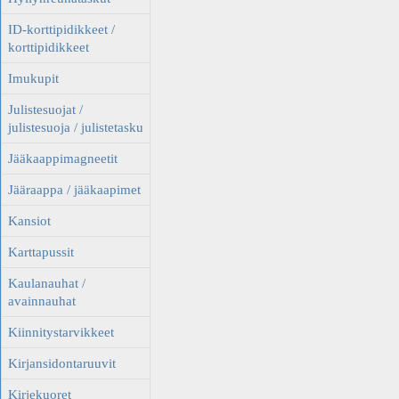
ID-korttipidikkeet /
korttipidikkeet
Imukupit
Julistesuojat /
julistesuoja / julistetasku
Jääkaappimagneetit
Jääraappa / jääkaapimet
Kansiot
Karttapussit
Kaulanauhat /
avainnauhat
Kiinnitystarvikkeet
Kirjansidontaruuvit
Kirjekuoret