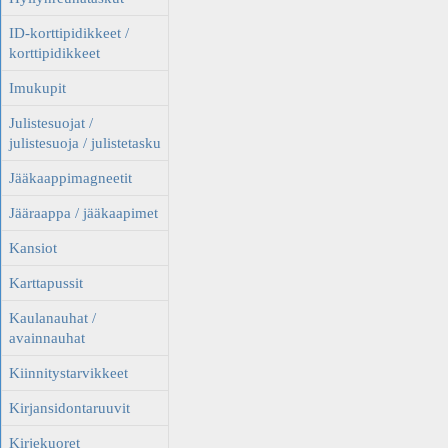
ID-korttipidikkeet /
korttipidikkeet
Imukupit
Julistesuojat /
julistesuoja / julistetasku
Jääkaappimagneetit
Jääraappa / jääkaapimet
Kansiot
Karttapussit
Kaulanauhat /
avainnauhat
Kiinnitystarvikkeet
Kirjansidontaruuvit
Kirjekuoret