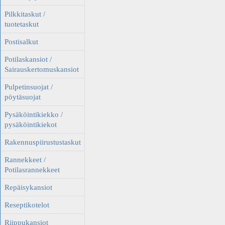
Pilkkitaskut /
tuotetaskut
Postisalkut
Potilaskansiot /
Sairauskertomuskansiot
Pulpetinsuojat /
pöytäsuojat
Pysäköintikiekko /
pysäköintikiekot
Rakennuspiirustustaskut
Rannekkeet /
Potilasrannekkeet
Repäisykansiot
Reseptikotelot
Riippukansiot