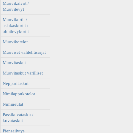
Muovikalvot /
Muovilevyt
Muovikortit /
asiakaskortit /
ohutlevykortit
Muovikotelot
Muoviset välilehtisarjat
Muovitaskut
Muovitaskut värilliset
Nepparitaskut
Nimilappukotelot
Nimineulat
Passikuvatasku /
kuvataskut
Piensäilytys