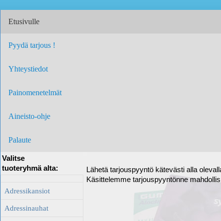
Etusivulle
Pyydä tarjous !
Yhteystiedot
Painomenetelmät
Aineisto-ohje
Palaute
Valitse
tuoteryhmä alta:
Lähetä tarjouspyyntö kätevästi alla oleval
Käsittelemme tarjouspyyntönne mahdolli
Adressikansiot
Adressinauhat