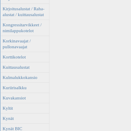
Kirjoitusalustat / Raha-
alustat / kuittausalustat
Kongressitarvikkeet /
nimilappukotelot
Korkinavaajat /
pullonavaajat
Korttikotelot
Kuittausalustat
Kulmalukkokansio
Kuriirisalkku
Kuvakansiot
Kyltit
Kynät
Kynät BIC