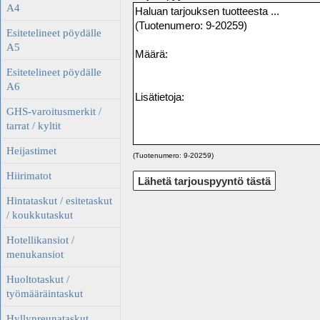
A4
Esitetelineet pöydälle
A5
Esitetelineet pöydälle
A6
GHS-varoitusmerkit /
tarrat / kyltit
Heijastimet
(Tuotenumero: 9-20259)
Hiirimatot
Hintataskut / esitetaskut
/ koukkutaskut
Hotellikansiot /
menukansiot
Huoltotaskut /
työmääräintaskut
Hyllynreunataskut