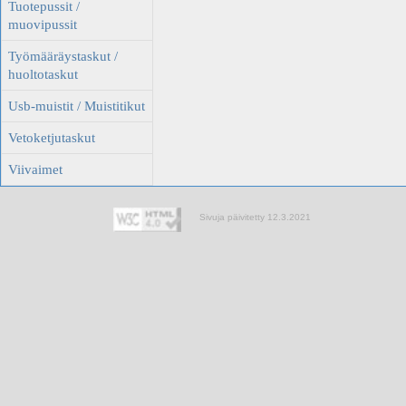
Tuotepussit /
muovipussit
Työmääräystaskut /
huoltotaskut
Usb-muistit / Muistitikut
Vetoketjutaskut
Viivaimet
Sivuja päivitetty 12.3.2021