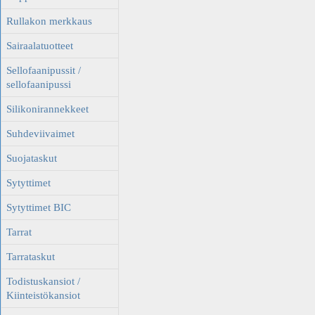
Rullakon merkkaus
Sairaalatuotteet
Sellofaanipussit /
sellofaanipussi
Silikonirannekkeet
Suhdeviivaimet
Suojataskut
Sytyttimet
Sytyttimet BIC
Tarrat
Tarrataskut
Todistuskansiot /
Kiinteistökansiot