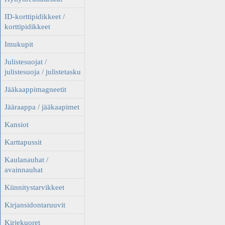
ID-korttipidikkeet /
korttipidikkeet
Imukupit
Julistesuojat /
julistesuoja / julistetasku
Jääkaappimagneetit
Jääraappa / jääkaapimet
Kansiot
Karttapussit
Kaulanauhat /
avainnauhat
Kiinnitystarvikkeet
Kirjansidontaruuvit
Kirjekuoret