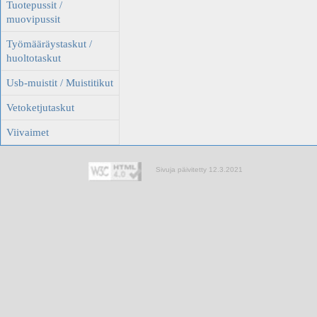
Tuotepussit /
muovipussit
Työmääräystaskut /
huoltotaskut
Usb-muistit / Muistitikut
Vetoketjutaskut
Viivaimet
Sivuja päivitetty 12.3.2021