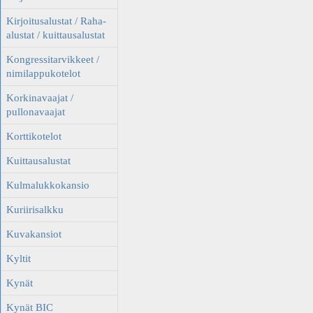
Kirjoitusalustat / Raha-
alustat / kuittausalustat
Kongressitarvikkeet /
nimilappukotelot
Korkinavaajat /
pullonavaajat
Korttikotelot
Kuittausalustat
Kulmalukkokansio
Kuriirisalkku
Kuvakansiot
Kyltit
Kynät
Kynät BIC