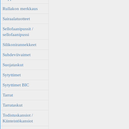
Rullakon merkkaus
Sairaalatuotteet
Sellofaanipussit /
sellofaanipussi
Silikonirannekkeet
Suhdeviivaimet
Suojataskut
Sytyttimet
Sytyttimet BIC
Tarrat
Tarrataskut
Todistuskansiot /
Kiinteistökansiot