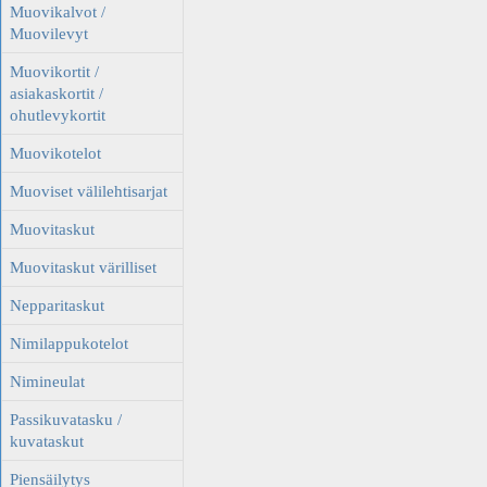
Muovikalvot /
Muovilevyt
Muovikortit /
asiakaskortit /
ohutlevykortit
Muovikotelot
Muoviset välilehtisarjat
Muovitaskut
Muovitaskut värilliset
Nepparitaskut
Nimilappukotelot
Nimineulat
Passikuvatasku /
kuvataskut
Piensäilytys