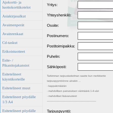
Ajokortti- ja
Yritys:
luottokorttikotelot
Yhteyshenkilö:
Asiakirjasalkut
Avaimenperät
Osoite:
Avainrenkaat
Postinumero:
Cd-taskut
Postitoimipaikka:
Erikoistuotteet
Puhelin:
Esite- /
Pikanitojakansiot
Sähköposti:
Esitetelineet
Tarkimman tarjouslaskelman saatte kun merkitsette
käyntikorteille
tarjouspyyntöönne ainakin ...
- kappalemäärän
Esitetelineet muut
- mahdollisen painatuksen värimäärä 1-4-väri
- mahdolliset lisävarusteet
Esitetelineet pöydälle
-----------------------------------------------------------------
1/3 A4
Esitetelineet pöydälle
Tarjouspyyntö: