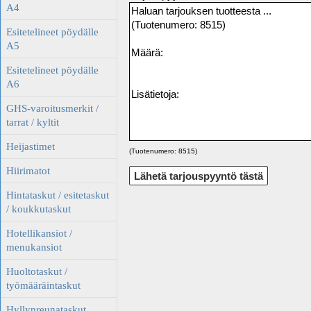
A4
Esitetelineet pöydälle
A5
Esitetelineet pöydälle
A6
GHS-varoitusmerkit /
tarrat / kyltit
Heijastimet
(Tuotenumero: 8515)
Hiirimatot
Hintataskut / esitetaskut
/ koukkutaskut
Hotellikansiot /
menukansiot
Huoltotaskut /
työmääräintaskut
Hyllynreunataskut