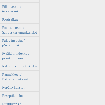
Pilkkitaskut /
tuotetaskut
Postisalkut
Potilaskansiot /
Sairauskertomuskansiot
Pulpetinsuojat /
pöytäsuojat
Pysäköintikiekko /
pysäköintikiekot
Rakennuspiirustustaskut
Rannekkeet /
Potilasrannekkeet
Repäisykansiot
Reseptikotelot
Riippukansiot