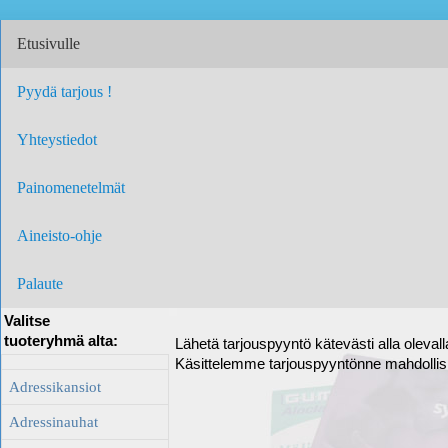
Etusivulle
Pyydä tarjous !
Yhteystiedot
Painomenetelmät
Aineisto-ohje
Palaute
Valitse
tuoteryhmä alta:
Lähetä tarjouspyyntö kätevästi alla oleval
Käsittelemme tarjouspyyntönne mahdolli
Adressikansiot
Adressinauhat