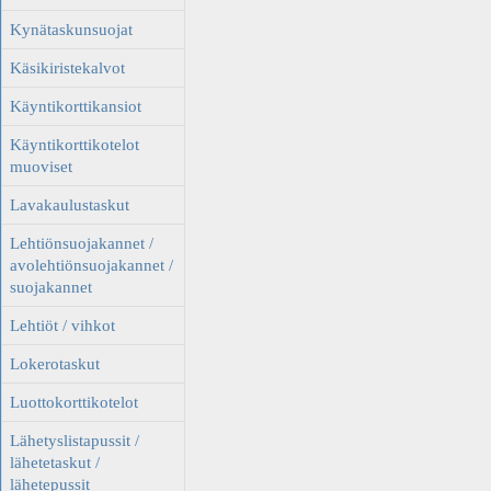
Kynätaskunsuojat
Käsikiristekalvot
Käyntikorttikansiot
Käyntikorttikotelot
muoviset
Lavakaulustaskut
Lehtiönsuojakannet /
avolehtiönsuojakannet /
suojakannet
Lehtiöt / vihkot
Lokerotaskut
Luottokorttikotelot
Lähetyslistapussit /
lähetetaskut /
lähetepussit