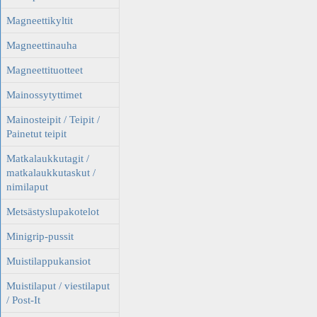
Magneettikyltit
Magneettinauha
Magneettituotteet
Mainossytyttimet
Mainosteipit / Teipit /
Painetut teipit
Matkalaukkutagit /
matkalaukkutaskut /
nimilaput
Metsästyslupakotelot
Minigrip-pussit
Muistilappukansiot
Muistilaput / viestilaput
/ Post-It