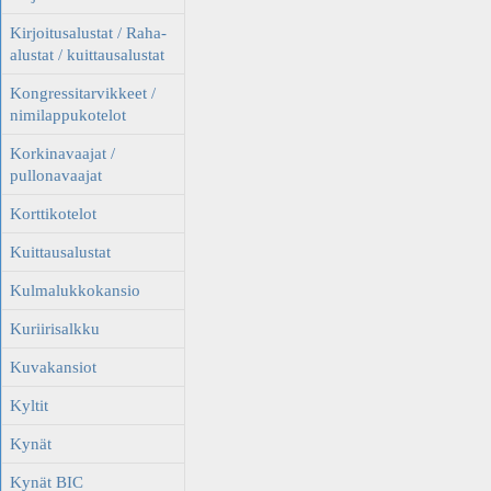
Kirjoitusalustat / Raha-
alustat / kuittausalustat
Kongressitarvikkeet /
nimilappukotelot
Korkinavaajat /
pullonavaajat
Korttikotelot
Kuittausalustat
Kulmalukkokansio
Kuriirisalkku
Kuvakansiot
Kyltit
Kynät
Kynät BIC