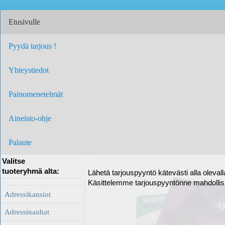
Etusivulle
Pyydä tarjous !
Yhteystiedot
Painomenetelmät
Aineisto-ohje
Palaute
Valitse
tuoteryhmä alta:
Lähetä tarjouspyyntö kätevästi alla oleval
Käsittelemme tarjouspyyntönne mahdolli
Adressikansiot
Adressinauhat