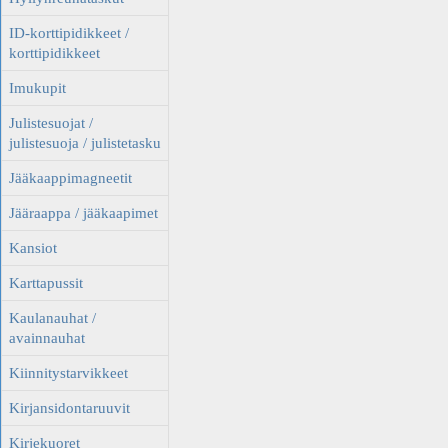
ID-korttipidikkeet /
korttipidikkeet
Imukupit
Julistesuojat /
julistesuoja / julistetasku
Jääkaappimagneetit
Jääraappa / jääkaapimet
Kansiot
Karttapussit
Kaulanauhat /
avainnauhat
Kiinnitystarvikkeet
Kirjansidontaruuvit
Kirjekuoret