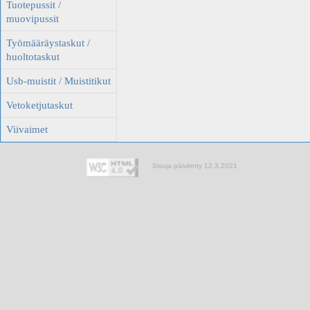
Tuotepussit /
muovipussit
Työmääräystaskut /
huoltotaskut
Usb-muistit / Muistitikut
Vetoketjutaskut
Viivaimet
Sivuja päivitetty 12.3.2021