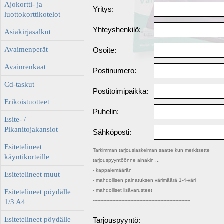
Ajokortti- ja
Yritys:
luottokorttikotelot
Yhteyshenkilö:
Asiakirjasalkut
Avaimenperät
Osoite:
Avainrenkaat
Postinumero:
Cd-taskut
Postitoimipaikka:
Erikoistuotteet
Puhelin:
Esite- /
Pikanitojakansiot
Sähköposti:
Esitetelineet
Tarkimman tarjouslaskelman saatte kun merkitsette
käyntikorteille
tarjouspyyntöönne ainakin ...
- kappalemäärän
Esitetelineet muut
- mahdollisen painatuksen värimäärä 1-4-väri
- mahdolliset lisävarusteet
Esitetelineet pöydälle
-----------------------------------------------------------------
1/3 A4
Esitetelineet pöydälle
Tarjouspyyntö: