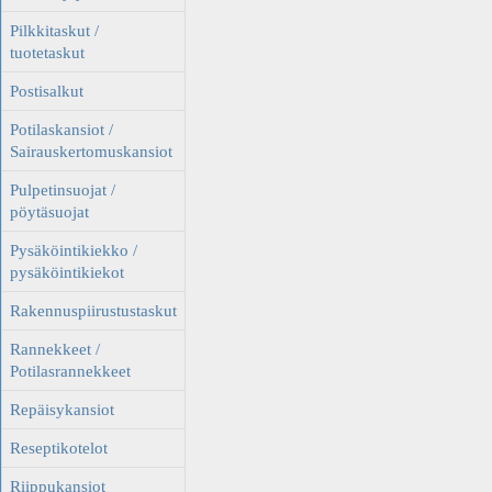
Pilkkitaskut /
tuotetaskut
Postisalkut
Potilaskansiot /
Sairauskertomuskansiot
Pulpetinsuojat /
pöytäsuojat
Pysäköintikiekko /
pysäköintikiekot
Rakennuspiirustustaskut
Rannekkeet /
Potilasrannekkeet
Repäisykansiot
Reseptikotelot
Riippukansiot