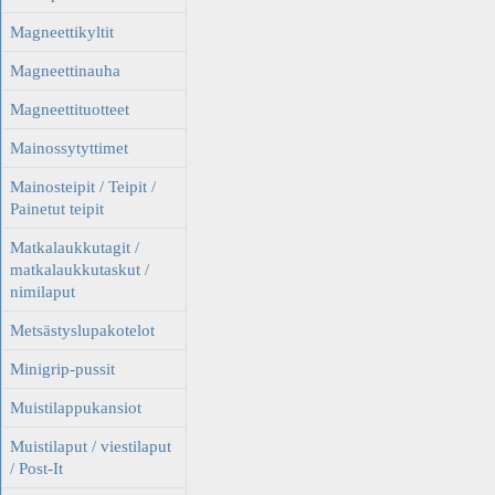
Magneettikyltit
Magneettinauha
Magneettituotteet
Mainossytyttimet
Mainosteipit / Teipit /
Painetut teipit
Matkalaukkutagit /
matkalaukkutaskut /
nimilaput
Metsästyslupakotelot
Minigrip-pussit
Muistilappukansiot
Muistilaput / viestilaput
/ Post-It