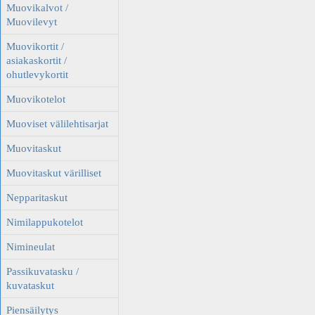
Muovikalvot /
Muovilevyt
Muovikortit /
asiakaskortit /
ohutlevykortit
Muovikotelot
Muoviset välilehtisarjat
Muovitaskut
Muovitaskut värilliset
Nepparitaskut
Nimilappukotelot
Nimineulat
Passikuvatasku /
kuvataskut
Piensäilytys