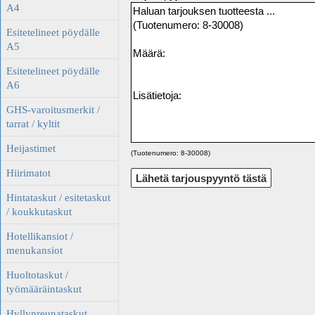
A4
Esitetelineet pöydälle
A5
Esitetelineet pöydälle
A6
GHS-varoitusmerkit /
tarrat / kyltit
Heijastimet
(Tuotenumero: 8-30008)
Hiirimatot
Hintataskut / esitetaskut
/ koukkutaskut
Hotellikansiot /
menukansiot
Huoltotaskut /
työmääräintaskut
Hyllynreunataskut