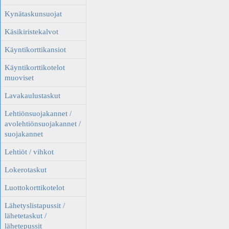
Kynätaskunsuojat
Käsikiristekalvot
Käyntikorttikansiot
Käyntikorttikotelot
muoviset
Lavakaulustaskut
Lehtiönsuojakannet /
avolehtiönsuojakannet /
suojakannet
Lehtiöt / vihkot
Lokerotaskut
Luottokorttikotelot
Lähetyslistapussit /
lähetetaskut /
lähetepussit