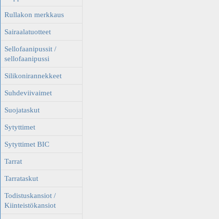
Rullakon merkkaus
Sairaalatuotteet
Sellofaanipussit /
sellofaanipussi
Silikonirannekkeet
Suhdeviivaimet
Suojataskut
Sytyttimet
Sytyttimet BIC
Tarrat
Tarrataskut
Todistuskansiot /
Kiinteistökansiot