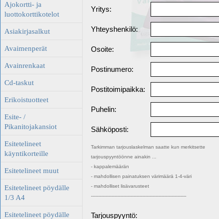
Ajokortti- ja
Yritys:
luottokorttikotelot
Yhteyshenkilö:
Asiakirjasalkut
Avaimenperät
Osoite:
Avainrenkaat
Postinumero:
Cd-taskut
Postitoimipaikka:
Erikoistuotteet
Puhelin:
Esite- /
Pikanitojakansiot
Sähköposti:
Esitetelineet
Tarkimman tarjouslaskelman saatte kun merkitsette
käyntikorteille
tarjouspyyntöönne ainakin ...
- kappalemäärän
Esitetelineet muut
- mahdollisen painatuksen värimäärä 1-4-väri
- mahdolliset lisävarusteet
Esitetelineet pöydälle
-----------------------------------------------------------------
1/3 A4
Esitetelineet pöydälle
Tarjouspyyntö: