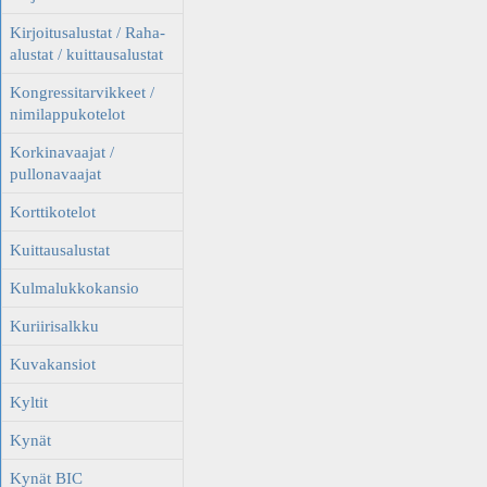
Kirjoitusalustat / Raha-
alustat / kuittausalustat
Kongressitarvikkeet /
nimilappukotelot
Korkinavaajat /
pullonavaajat
Korttikotelot
Kuittausalustat
Kulmalukkokansio
Kuriirisalkku
Kuvakansiot
Kyltit
Kynät
Kynät BIC