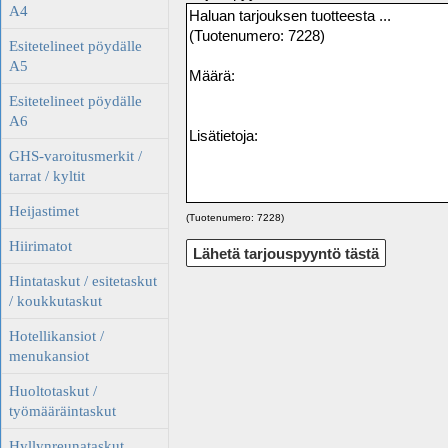
A4
Esitetelineet pöydälle
A5
Esitetelineet pöydälle
A6
GHS-varoitusmerkit /
tarrat / kyltit
Heijastimet
(Tuotenumero: 7228)
Hiirimatot
Hintataskut / esitetaskut
/ koukkutaskut
Hotellikansiot /
menukansiot
Huoltotaskut /
työmääräintaskut
Hyllynreunataskut