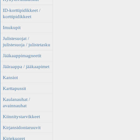
ID-korttipidikkeet /
korttipidikkeet
Imukupit
Julistesuojat /
julistesuoja / julistetasku
Jääkaappimagneetit
Jääraappa / jääkaapimet
Kansiot
Karttapussit
Kaulanauhat /
avainnauhat
Kiinnitystarvikkeet
Kirjansidontaruuvit
Kirjekuoret