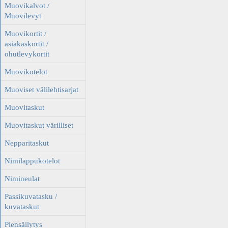
Muovikalvot /
Muovilevyt
Muovikortit /
asiakaskortit /
ohutlevykortit
Muovikotelot
Muoviset välilehtisarjat
Muovitaskut
Muovitaskut värilliset
Nepparitaskut
Nimilappukotelot
Nimineulat
Passikuvatasku /
kuvataskut
Piensäilytys