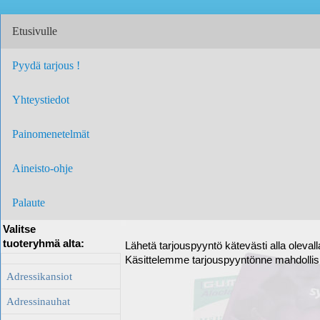
Etusivulle
Pyydä tarjous !
Yhteystiedot
Painomenetelmät
Aineisto-ohje
Palaute
Valitse
tuoteryhmä alta:
Lähetä tarjouspyyntö kätevästi alla oleval
Käsittelemme tarjouspyyntönne mahdolli
Adressikansiot
Adressinauhat