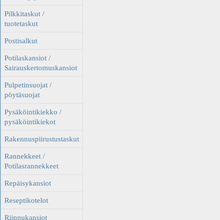
Pilkkitaskut /
tuotetaskut
Postisalkut
Potilaskansiot /
Sairauskertomuskansiot
Pulpetinsuojat /
pöytäsuojat
Pysäköintikiekko /
pysäköintikiekot
Rakennuspiirustustaskut
Rannekkeet /
Potilasrannekkeet
Repäisykansiot
Reseptikotelot
Riippukansiot