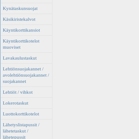
Kynätaskunsuojat
Käsikiristekalvot
Käyntikorttikansiot
Käyntikorttikotelot
muoviset
Lavakaulustaskut
Lehtiönsuojakannet /
avolehtiönsuojakannet /
suojakannet
Lehtiöt / vihkot
Lokerotaskut
Luottokorttikotelot
Lähetyslistapussit /
lähetetaskut /
lähetepussit