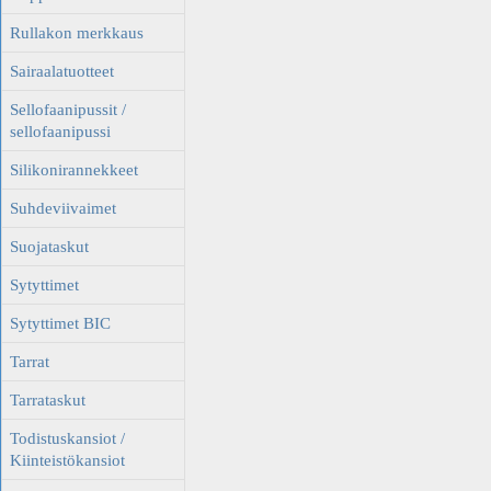
Rullakon merkkaus
Sairaalatuotteet
Sellofaanipussit /
sellofaanipussi
Silikonirannekkeet
Suhdeviivaimet
Suojataskut
Sytyttimet
Sytyttimet BIC
Tarrat
Tarrataskut
Todistuskansiot /
Kiinteistökansiot