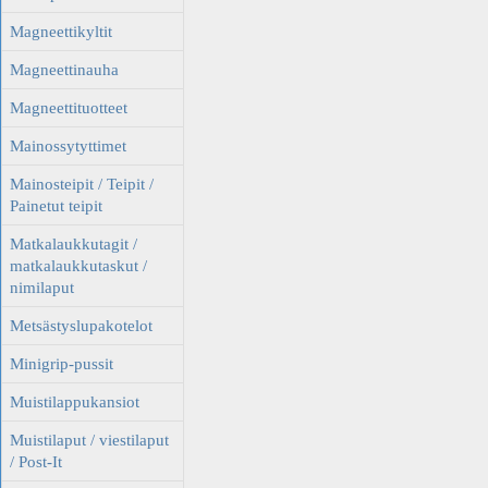
Magneettikyltit
Magneettinauha
Magneettituotteet
Mainossytyttimet
Mainosteipit / Teipit /
Painetut teipit
Matkalaukkutagit /
matkalaukkutaskut /
nimilaput
Metsästyslupakotelot
Minigrip-pussit
Muistilappukansiot
Muistilaput / viestilaput
/ Post-It