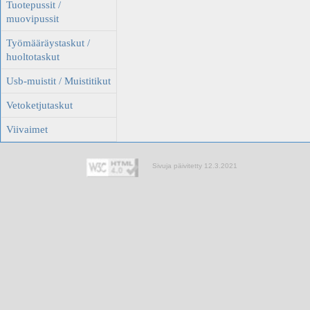
Tuotepussit /
muovipussit
Työmääräystaskut /
huoltotaskut
Usb-muistit / Muistitikut
Vetoketjutaskut
Viivaimet
Sivuja päivitetty 12.3.2021