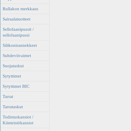
Rullakon merkkaus
Sairaalatuotteet
Sellofaanipussit /
sellofaanipussi
Silikonirannekkeet
Suhdeviivaimet
Suojataskut
Sytyttimet
Sytyttimet BIC
Tarrat
Tarrataskut
Todistuskansiot /
Kiinteistökansiot