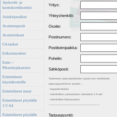
Ajokortti- ja
Yritys:
luottokorttikotelot
Yhteyshenkilö:
Asiakirjasalkut
Avaimenperät
Osoite:
Avainrenkaat
Postinumero:
Cd-taskut
Postitoimipaikka:
Erikoistuotteet
Puhelin:
Esite- /
Pikanitojakansiot
Sähköposti:
Esitetelineet
Tarkimman tarjouslaskelman saatte kun merkitsette
käyntikorteille
tarjouspyyntöönne ainakin ...
- kappalemäärän
Esitetelineet muut
- mahdollisen painatuksen värimäärä 1-4-väri
- mahdolliset lisävarusteet
Esitetelineet pöydälle
-----------------------------------------------------------------
1/3 A4
Esitetelineet pöydälle
Tarjouspyyntö: