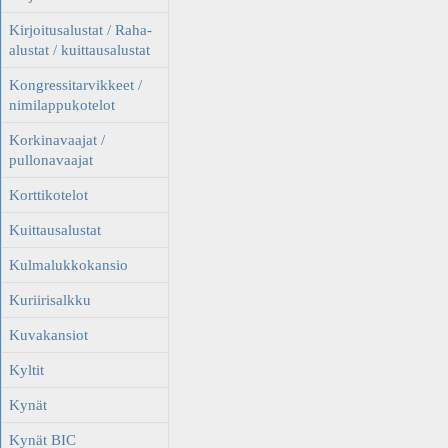
Kirjoitusalustat / Raha-
alustat / kuittausalustat
Kongressitarvikkeet /
nimilappukotelot
Korkinavaajat /
pullonavaajat
Korttikotelot
Kuittausalustat
Kulmalukkokansio
Kuriirisalkku
Kuvakansiot
Kyltit
Kynät
Kynät BIC