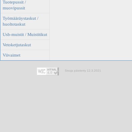
Tuotepussit /
muovipussit
Työmääräystaskut /
huoltotaskut
Usb-muistit / Muistitikut
Vetoketjutaskut
Viivaimet
Sivuja päivitetty 12.3.2021