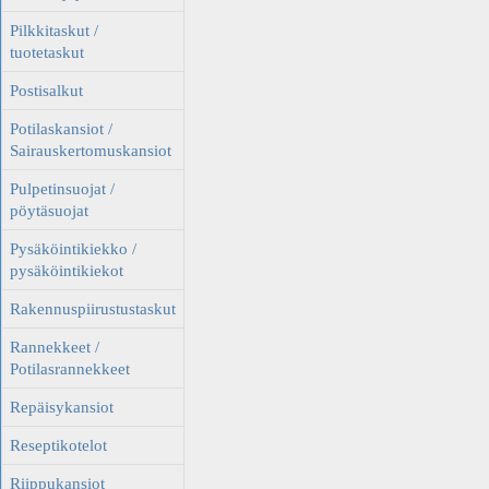
Pilkkitaskut /
tuotetaskut
Postisalkut
Potilaskansiot /
Sairauskertomuskansiot
Pulpetinsuojat /
pöytäsuojat
Pysäköintikiekko /
pysäköintikiekot
Rakennuspiirustustaskut
Rannekkeet /
Potilasrannekkeet
Repäisykansiot
Reseptikotelot
Riippukansiot