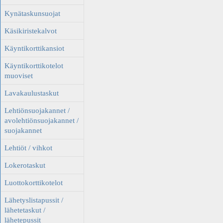
Kynätaskunsuojat
Käsikiristekalvot
Käyntikorttikansiot
Käyntikorttikotelot
muoviset
Lavakaulustaskut
Lehtiönsuojakannet /
avolehtiönsuojakannet /
suojakannet
Lehtiöt / vihkot
Lokerotaskut
Luottokorttikotelot
Lähetyslistapussit /
lähetetaskut /
lähetepussit