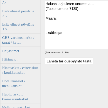
A4
Esitetelineet pöydälle
A5
Esitetelineet pöydälle
A6
GHS-varoitusmerkit /
tarrat / kyltit
Heijastimet
(Tuotenumero: 7139)
Hiirimatot
Hintataskut / esitetaskut
/ koukkutaskut
Hotellikansiot /
menukansiot
Huoltotaskut /
työmääräintaskut
Hyllynreunataskut