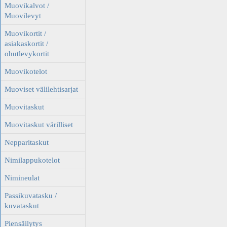
Muovikalvot /
Muovilevyt
Muovikortit /
asiakaskortit /
ohutlevykortit
Muovikotelot
Muoviset välilehtisarjat
Muovitaskut
Muovitaskut värilliset
Nepparitaskut
Nimilappukotelot
Nimineulat
Passikuvatasku /
kuvataskut
Piensäilytys