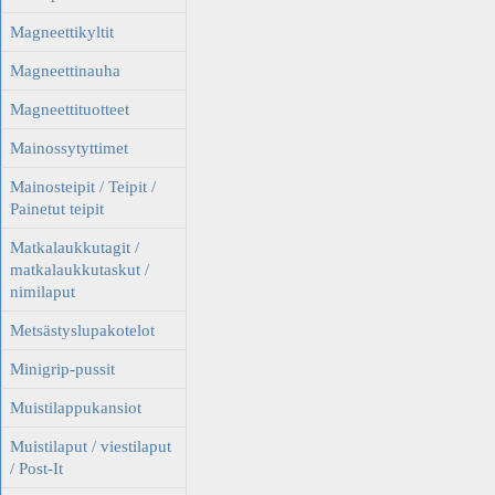
Magneettikyltit
Magneettinauha
Magneettituotteet
Mainossytyttimet
Mainosteipit / Teipit /
Painetut teipit
Matkalaukkutagit /
matkalaukkutaskut /
nimilaput
Metsästyslupakotelot
Minigrip-pussit
Muistilappukansiot
Muistilaput / viestilaput
/ Post-It