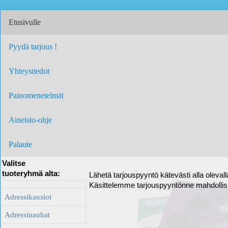
Etusivulle
Pyydä tarjous !
Yhteystiedot
Painomenetelmät
Aineisto-ohje
Palaute
Valitse
tuoteryhmä alta:
Lähetä tarjouspyyntö kätevästi alla oleval
Käsittelemme tarjouspyyntönne mahdolli
Adressikansiot
Adressinauhat