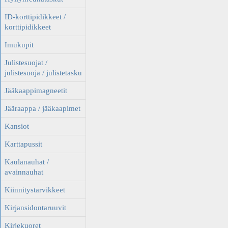
ID-korttipidikkeet /
korttipidikkeet
Imukupit
Julistesuojat /
julistesuoja / julistetasku
Jääkaappimagneetit
Jääraappa / jääkaapimet
Kansiot
Karttapussit
Kaulanauhat /
avainnauhat
Kiinnitystarvikkeet
Kirjansidontaruuvit
Kirjekuoret