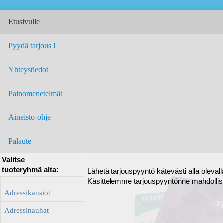
Etusivulle
Pyydä tarjous !
Yhteystiedot
Painomenetelmät
Aineisto-ohje
Palaute
Valitse
tuoteryhmä alta:
Lähetä tarjouspyyntö kätevästi alla oleval
Käsittelemme tarjouspyyntönne mahdolli
Adressikansiot
Adressinauhat