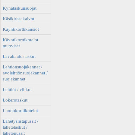
Kynätaskunsuojat
Käsikiristekalvot
Käyntikorttikansiot
Käyntikorttikotelot
muoviset
Lavakaulustaskut
Lehtiönsuojakannet /
avolehtiönsuojakannet /
suojakannet
Lehtiöt / vihkot
Lokerotaskut
Luottokorttikotelot
Lähetyslistapussit /
lähetetaskut /
lähetepussit