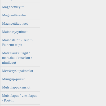
Magneettikyltit
Magneettinauha
Magneettituotteet
Mainossytyttimet
Mainosteipit / Teipit /
Painetut teipit
Matkalaukkutagit /
matkalaukkutaskut /
nimilaput
Metsästyslupakotelot
Minigrip-pussit
Muistilappukansiot
Muistilaput / viestilaput
/ Post-It