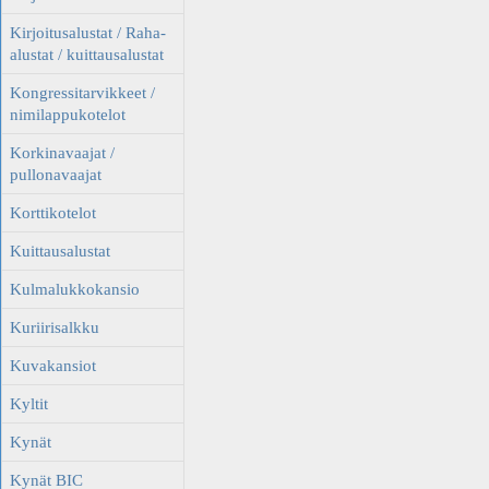
Kirjoitusalustat / Raha-
alustat / kuittausalustat
Kongressitarvikkeet /
nimilappukotelot
Korkinavaajat /
pullonavaajat
Korttikotelot
Kuittausalustat
Kulmalukkokansio
Kuriirisalkku
Kuvakansiot
Kyltit
Kynät
Kynät BIC