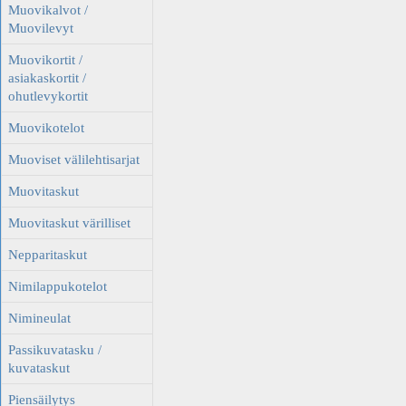
Muovikalvot /
Muovilevyt
Muovikortit /
asiakaskortit /
ohutlevykortit
Muovikotelot
Muoviset välilehtisarjat
Muovitaskut
Muovitaskut värilliset
Nepparitaskut
Nimilappukotelot
Nimineulat
Passikuvatasku /
kuvataskut
Piensäilytys