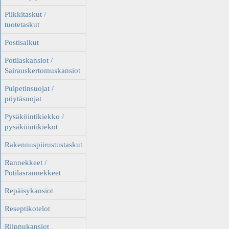
Pilkkitaskut /
tuotetaskut
Postisalkut
Potilaskansiot /
Sairauskertomuskansiot
Pulpetinsuojat /
pöytäsuojat
Pysäköintikiekko /
pysäköintikiekot
Rakennuspiirustustaskut
Rannekkeet /
Potilasrannekkeet
Repäisykansiot
Reseptikotelot
Riippukansiot