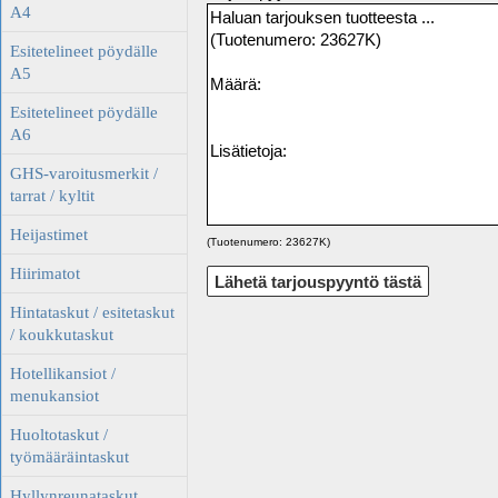
A4
Esitetelineet pöydälle
A5
Esitetelineet pöydälle
A6
GHS-varoitusmerkit /
tarrat / kyltit
Heijastimet
(Tuotenumero: 23627K)
Hiirimatot
Hintataskut / esitetaskut
/ koukkutaskut
Hotellikansiot /
menukansiot
Huoltotaskut /
työmääräintaskut
Hyllynreunataskut