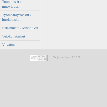
Tuotepussit /
muovipussit
Työmääräystaskut /
huoltotaskut
Usb-muistit / Muistitikut
Vetoketjutaskut
Viivaimet
Sivuja päivitetty 12.3.2021