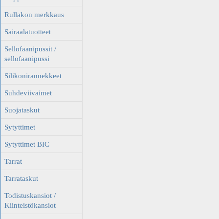
Rullakon merkkaus
Sairaalatuotteet
Sellofaanipussit /
sellofaanipussi
Silikonirannekkeet
Suhdeviivaimet
Suojataskut
Sytyttimet
Sytyttimet BIC
Tarrat
Tarrataskut
Todistuskansiot /
Kiinteistökansiot