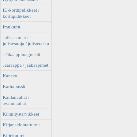
ID-korttipidikkeet /
korttipidikkeet
Imukupit
Julistesuojat /
julistesuoja / julistetasku
Jääkaappimagneetit
Jääraappa / jääkaapimet
Kansiot
Karttapussit
Kaulanauhat /
avainnauhat
Kiinnitystarvikkeet
Kirjansidontaruuvit
Kirjekuoret