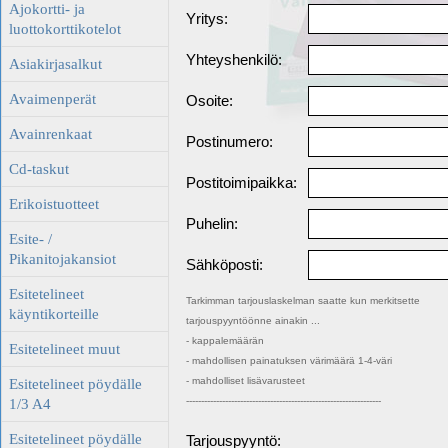
Ajokortti- ja
Yritys:
luottokorttikotelot
Yhteyshenkilö:
Asiakirjasalkut
Avaimenperät
Osoite:
Avainrenkaat
Postinumero:
Cd-taskut
Postitoimipaikka:
Erikoistuotteet
Puhelin:
Esite- /
Pikanitojakansiot
Sähköposti:
Esitetelineet
Tarkimman tarjouslaskelman saatte kun merkitsette
käyntikorteille
tarjouspyyntöönne ainakin ...
- kappalemäärän
Esitetelineet muut
- mahdollisen painatuksen värimäärä 1-4-väri
- mahdolliset lisävarusteet
Esitetelineet pöydälle
-----------------------------------------------------------------
1/3 A4
Esitetelineet pöydälle
Tarjouspyyntö: