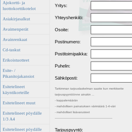
Ajokortti- ja
Yritys:
luottokorttikotelot
Yhteyshenkilö:
Asiakirjasalkut
Avaimenperät
Osoite:
Avainrenkaat
Postinumero:
Cd-taskut
Postitoimipaikka:
Erikoistuotteet
Puhelin:
Esite- /
Pikanitojakansiot
Sähköposti:
Esitetelineet
Tarkimman tarjouslaskelman saatte kun merkitsette
käyntikorteille
tarjouspyyntöönne ainakin ...
- kappalemäärän
Esitetelineet muut
- mahdollisen painatuksen värimäärä 1-4-väri
- mahdolliset lisävarusteet
Esitetelineet pöydälle
-----------------------------------------------------------------
1/3 A4
Esitetelineet pöydälle
Tarjouspyyntö: