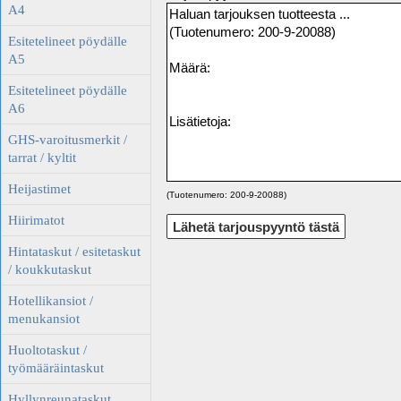
A4
Esitetelineet pöydälle
A5
Esitetelineet pöydälle
A6
GHS-varoitusmerkit /
tarrat / kyltit
Heijastimet
(Tuotenumero: 200-9-20088)
Hiirimatot
Hintataskut / esitetaskut
/ koukkutaskut
Hotellikansiot /
menukansiot
Huoltotaskut /
työmääräintaskut
Hyllynreunataskut