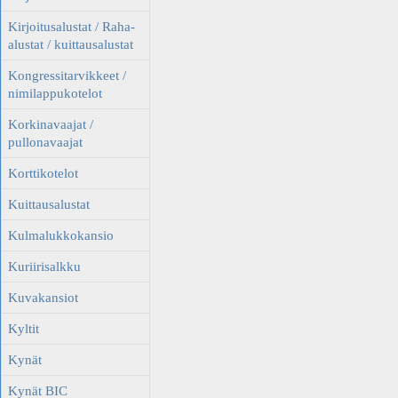
Kirjoitusalustat / Raha-
alustat / kuittausalustat
Kongressitarvikkeet /
nimilappukotelot
Korkinavaajat /
pullonavaajat
Korttikotelot
Kuittausalustat
Kulmalukkokansio
Kuriirisalkku
Kuvakansiot
Kyltit
Kynät
Kynät BIC