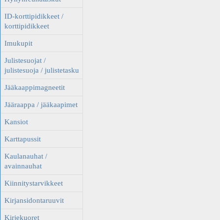
ID-korttipidikkeet /
korttipidikkeet
Imukupit
Julistesuojat /
julistesuoja / julistetasku
Jääkaappimagneetit
Jääraappa / jääkaapimet
Kansiot
Karttapussit
Kaulanauhat /
avainnauhat
Kiinnitystarvikkeet
Kirjansidontaruuvit
Kirjekuoret