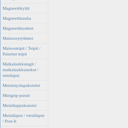
Magneettikyltit
Magneettinauha
Magneettituotteet
Mainossytyttimet
Mainosteipit / Teipit /
Painetut teipit
Matkalaukkutagit /
matkalaukkutaskut /
nimilaput
Metsästyslupakotelot
Minigrip-pussit
Muistilappukansiot
Muistilaput / viestilaput
/ Post-It