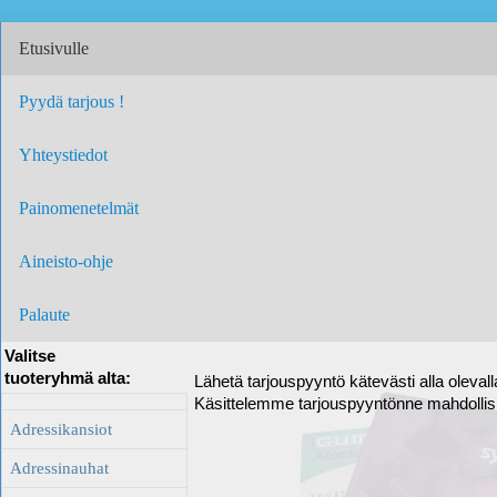
Etusivulle
Pyydä tarjous !
Yhteystiedot
Painomenetelmät
Aineisto-ohje
Palaute
Valitse
tuoteryhmä alta:
Lähetä tarjouspyyntö kätevästi alla oleval
Käsittelemme tarjouspyyntönne mahdolli
Adressikansiot
Adressinauhat