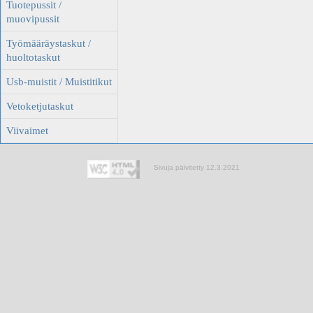
Tuotepussit /
muovipussit
Työmääräystaskut /
huoltotaskut
Usb-muistit / Muistitikut
Vetoketjutaskut
Viivaimet
Sivuja päivitetty 12.3.2021