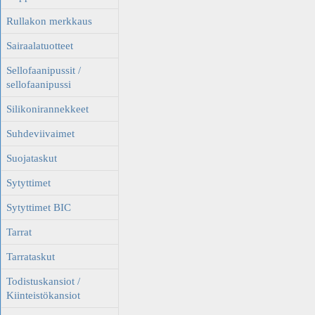
Rullakon merkkaus
Sairaalatuotteet
Sellofaanipussit /
sellofaanipussi
Silikonirannekkeet
Suhdeviivaimet
Suojataskut
Sytyttimet
Sytyttimet BIC
Tarrat
Tarrataskut
Todistuskansiot /
Kiinteistökansiot