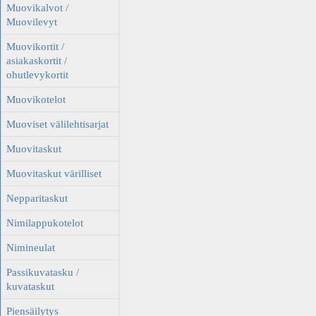
Muovikalvot /
Muovilevyt
Muovikortit /
asiakaskortit /
ohutlevykortit
Muovikotelot
Muoviset välilehtisarjat
Muovitaskut
Muovitaskut värilliset
Nepparitaskut
Nimilappukotelot
Nimineulat
Passikuvatasku /
kuvataskut
Piensäilytys