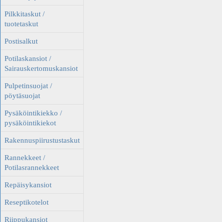
Pilkkitaskut /
tuotetaskut
Postisalkut
Potilaskansiot /
Sairauskertomuskansiot
Pulpetinsuojat /
pöytäsuojat
Pysäköintikiekko /
pysäköintikiekot
Rakennuspiirustustaskut
Rannekkeet /
Potilasrannekkeet
Repäisykansiot
Reseptikotelot
Riippukansiot