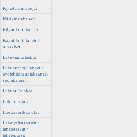
Kynätaskunsuojat
Käsikiristekalvot
Käyntikorttikansiot
Käyntikorttikotelot
muoviset
Lavakaulustaskut
Lehtiönsuojakannet /
avolehtiönsuojakannet /
suojakannet
Lehtiöt / vihkot
Lokerotaskut
Luottokorttikotelot
Lähetyslistapussit /
lähetetaskut /
lähetepussit